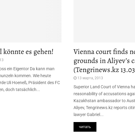
l könnte es gehen!
Vienna court finds no
grounds in Aliyev’s 
13
(Tengrinews.kz 13.03
oss ein Eigentor Da kann man
munzeln kommen. Wie heute
13 марта, 2013
e Uli Hoeneß, Präsident des FC
Superior Land Court of Vienna has
, doch tatsächlich...
reasonability of accusations aga
Kazakhstan ambassador to Aust
Aliyev, Tengrinews.kz reports cit
lawyer Gabriel...
читать