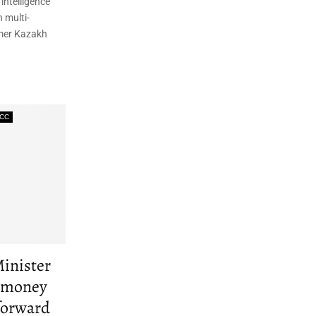
intelligence
 multi-
rmer Kazakh
СС
Minister
n money
forward