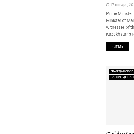
17 января, 20
Prime Minister
Minister of Mal
witnesses of t
Kazakhstan’s f
читать
ГРАЖДАНСКОЕ
РАССЛЕДОВАН