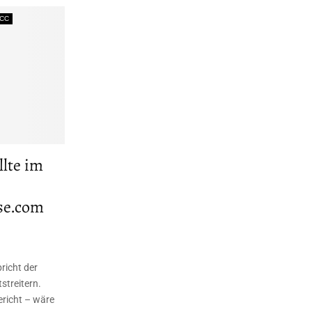
СС
llte im
se.com
richt der
streitern.
ericht – wäre