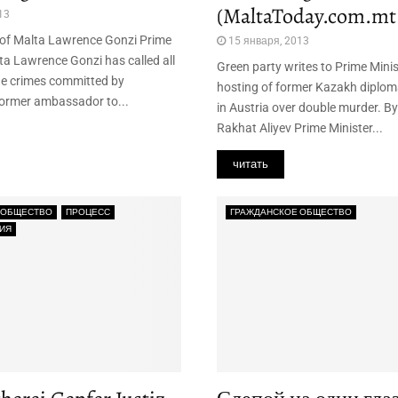
(MaltaToday.com.mt 
13
 of Malta Lawrence Gonzi Prime
15 января, 2013
ta Lawrence Gonzi has called all
Green party writes to Prime Minis
he crimes committed by
hosting of former Kazakh diplom
ormer ambassador to...
in Austria over double murder. B
Rakhat Aliyev Prime Minister...
читать
 ОБЩЕСТВО
ПРОЦЕСС
ГРАЖДАНСКОЕ ОБЩЕСТВО
ИЯ