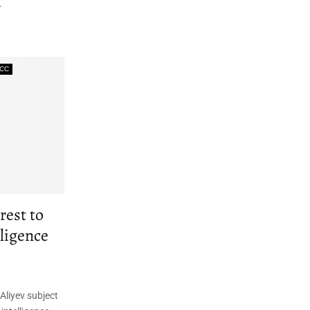
.
СС
rest to
ligence
liyev subject