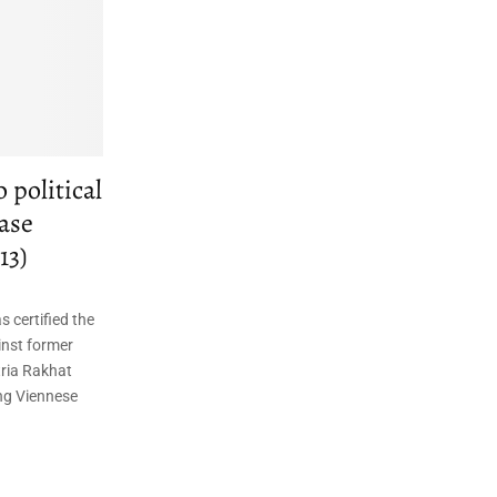
 political
case
13)
 certified the
inst former
ria Rakhat
ing Viennese