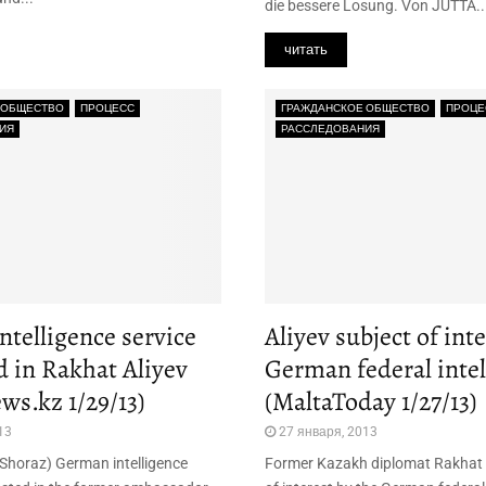
die bessere Losung. Von JUTTA..
читать
 ОБЩЕСТВО
ПРОЦЕСС
ГРАЖДАНСКОЕ ОБЩЕСТВО
ПРОЦЕ
ИЯ
РАССЛЕДОВАНИЯ
telligence service
Aliyev subject of inte
d in Rakhat Aliyev
German federal intel
ws.kz 1/29/13)
(MaltaToday 1/27/13)
13
27 января, 2013
(Shoraz) German intelligence
Former Kazakh diplomat Rakhat A