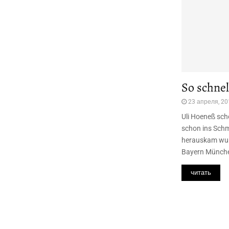
So schnel
23 апреля, 20
Uli Hoeneß sch
schon ins Sch
herauskam wurd
Bayern München
читать