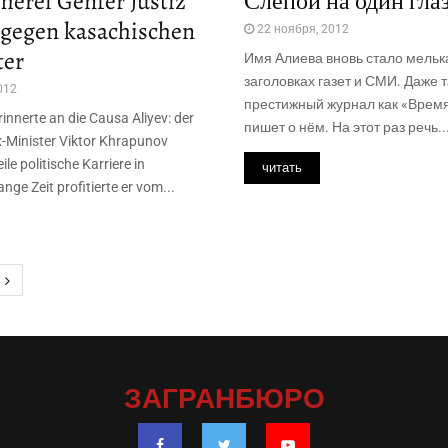
erei Genfer Justiz
Слепой на один гла
 gegen kasachischen
22 ноября, 2012
ter
Имя Алиева вновь стало мелька
заголовках газет и СМИ. Даже 
012
престижный журнал как «Время» 
rinnerte an die Causa Aliyev: der
пишет о нём. На этот раз речь..
-Minister Viktor Khrapunov
le politische Karriere in
читать
ge Zeit profitierte er vom...
ация
й
ЗАГРАНБЮРО