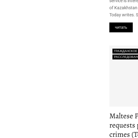
service is inte
of Kazakhstan 
Today writes. 
читать
ГРАЖДАНСКОЕ
РАССЛЕДОВАН
Maltese 
requests 
crimes (T