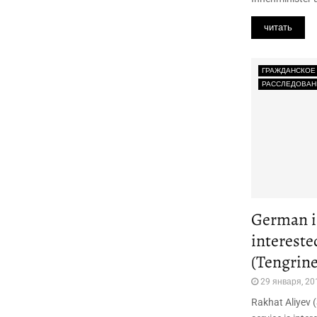
читать
ГРАЖДАНСКОЕ
РАССЛЕДОВАН
German in
intereste
(Tengrine
29 января, 20
Rakhat Aliyev 