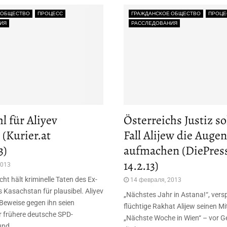
 ОБЩЕСТВО
ПРОЦЕСС
ГРАЖДАНСКОЕ ОБЩЕСТВО
ПРОЦЕ
ИЯ
РАССЛЕДОВАНИЯ
l für Aliyev
Österreichs Justiz so
 (Kurier.at
Fall Alijew die Augen
3)
aufmachen (DiePres
14.2.13)
2013
cht hält kriminelle Taten des Ex-
14 февраля, 2013
 Kasachstan für plausibel. Aliyev
„Nächstes Jahr in Astana!“, versp
 Beweise gegen ihn seien
flüchtige Rakhat Alijew seinen Mit
er frühere deutsche SPD-
„Nächste Woche in Wien“ – vor G
nd...