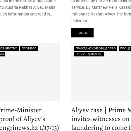
rested in the former ambassador
of interest by the German federal 
to Austria Rakhat Aliyev, Malta
service. By Matthew Vella Kazakh
Such information emerged in...
millionaire Rakhat Aliyev The fo
diplomat...
читать
 ОБЩЕСТВО
ПРОЦЕСС
ГРАЖДАНСКОЕ ОБЩЕСТВО
ПРОЦЕ
ИЯ
РАССЛЕДОВАНИЯ
Prime-Minister
Aliyev case | Prime 
proof of Aliyev’s
invites witnesses o
engrinews.kz 1/17/13)
laundering to come 