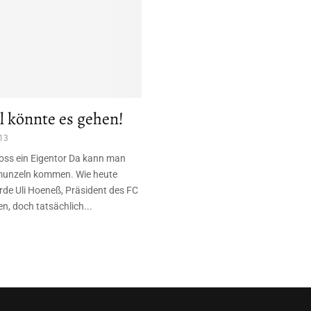
l könnte es gehen!
13
oss ein Eigentor Da kann man
munzeln kommen. Wie heute
e Uli Hoeneß, Präsident des FC
, doch tatsächlich...