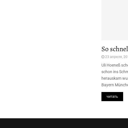
So schnel
23 апреля, 20
Uli Hoeneß sch
schon ins Sch
herauskam wurd
Bayern München
читать