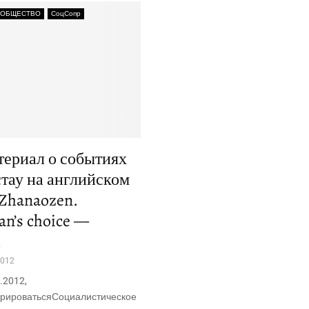
 ОБЩЕСТВО
СоцСопр
ериал о событиях
тау на английском
Zhanaozen.
an’s choice —
…
2012
.2012,
трироватьсяСоциалистическое