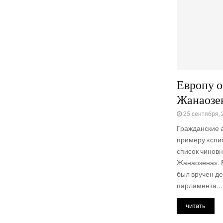
Европу о
Жанаозе
25 сентября, 
Гражданские а
примеру «спис
список чиновн
Жанаозена». 
был вручен д
парламента...
читать