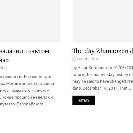
задачили «актом
The day Zhanaozen 
на»
1 марта, 2012
by Ainur Kurmanov at 01/03/201
2012
future, the modern-day history 
ктивисты из Казахстана, по
may be said to have changed irr
ка Магнитского», составили
date: December 16, 2011.That...
иков, назвав его «списком
В конце прошлой недели он
читать
епутатам Европейского