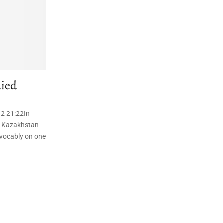
died
2 21:22In
of Kazakhstan
evocably on one