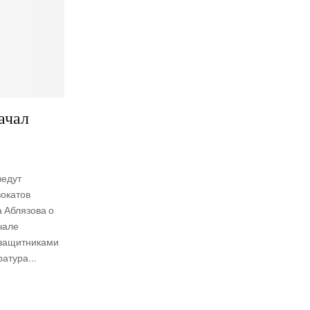
ачал
ведут
вокатов
а Аблязова о
чале
 защитниками
атура...