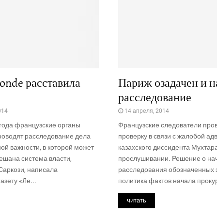
onde расставила
Париж озадачен и н
расследование
014
14 апреля, 2014
 года французские органы
Французские следователи про
роводят расследование дела
проверку в связи с жалобой ад
ой важности, в которой может
казахского диссидента Мухтар
ешана система власти,
прослушивании. Решение о на
Саркози, написала
расследования обозначенных
азету «Ле...
политика фактов начала прокур
читать