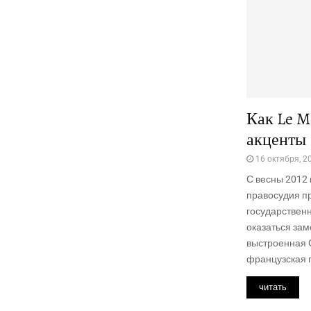
Как Le M
акценты
16 октября, 2
С весны 2012
правосудия п
государственн
оказаться зам
выстроенная 
французская г
читать