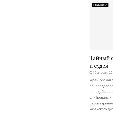
ПОЛИТИКА
Тайный с
и судей
10 апреля, 20
Французская г
обнародовал
неподобающем
ан-Прованс и 
рассматривал
казахского ди