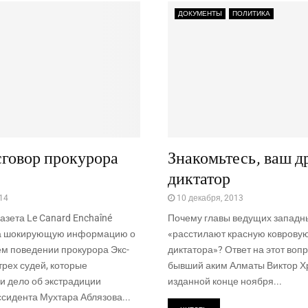
ДОКУМЕНТЫ
ПОЛИТИКА
говор прокурора
Знакомьтесь, ваш д
диктатор
14
10 декабря, 2013
азета Le Canard Enchaîné
Почему главы ведущих западн
а шокирующую информацию о
«расстилают красную ковровую
 поведении прокурора Экс-
диктатора»? Ответ на этот воп
трех судей, которые
бывший аким Алматы Виктор Х
и дело об экстрадиции
изданной конце ноября...
ссидента Мухтара Аблязова...