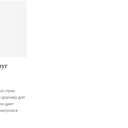
руг
ых стран
 дорожку для
рос дает
рапунов в