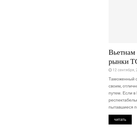
Вьетнам 
рынки Т
12 сентября, 
Таможенный с
своим, отличн
путем. Если в
респектабель
пытавшиеся по
читать