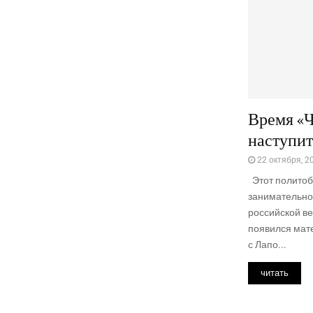
Время «Ч
наступит
22 октября, 2
Этот политоб
занимательно
российской ве
появился мат
с Лапо...
читать