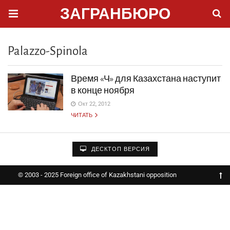
ЗАГРАНБЮРО
Palazzo-Spinola
Время «Ч» для Казахстана наступит
в конце ноября
Окт 22, 2012
ЧИТАТЬ
ДЕСКТОП ВЕРСИЯ
© 2003 - 2025 Foreign office of Kazakhstani opposition