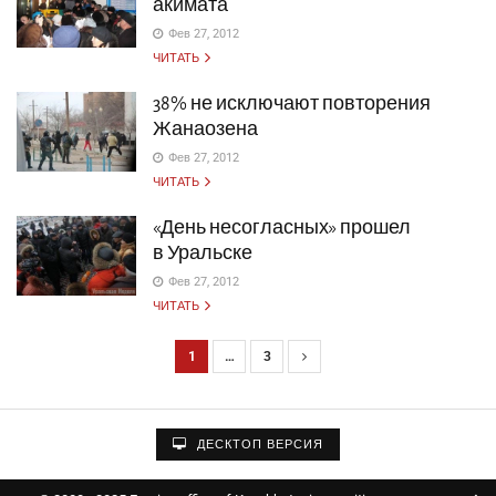
акимата
Фев 27, 2012
ЧИТАТЬ
38% не исключают повторения
Жанаозена
Фев 27, 2012
ЧИТАТЬ
«День несогласных» прошел
в Уральске
Фев 27, 2012
ЧИТАТЬ
1
…
3
Н
а
в
ДЕСКТОП ВЕРСИЯ
и
г