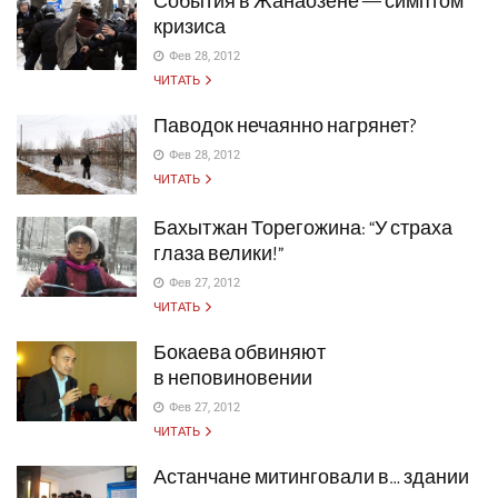
События в Жанаозене — симптом
кризиса
Фев 28, 2012
ЧИТАТЬ
Паводок нечаянно нагрянет?
Фев 28, 2012
ЧИТАТЬ
Бахытжан Торегожина: “У страха
глаза велики!”
Фев 27, 2012
ЧИТАТЬ
Бокаева обвиняют
в неповиновении
Фев 27, 2012
ЧИТАТЬ
Астанчане митинговали в… здании