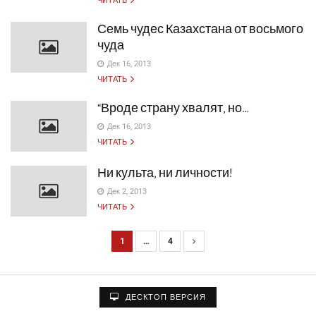
ЧИТАТЬ
Семь чудес Казахстана от восьмого
чуда
Дек 16, 2013
ЧИТАТЬ
“Вроде страну хвалят, но…
Дек 16, 2013
ЧИТАТЬ
Ни культа, ни личности!
Дек 2, 2013
ЧИТАТЬ
1
…
4
Н
а
в
ДЕСКТОП ВЕРСИЯ
и