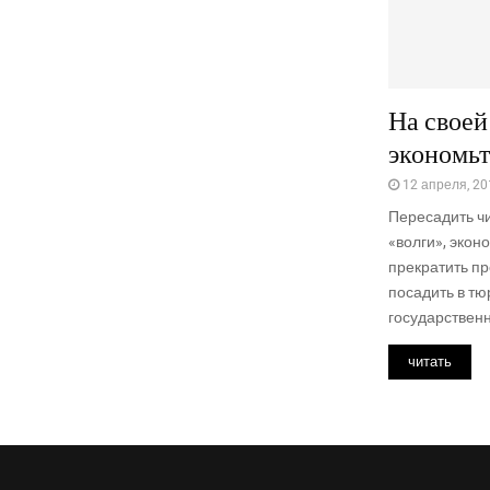
На своей
экономьт
12 апреля, 20
Пересадить ч
«волги», экон
прекратить п
посадить в тю
государственн
читать