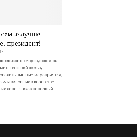
 семье лучше
е, президент!
13
иновников с «мерседесов» на
омить на своей семье,
роводить пышные мероприятия,
рьмы виновных в воровстве
ых денег - таков неполный...