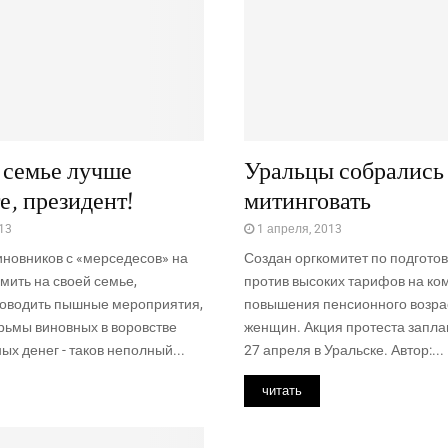
 семье лучше
Уральцы собрались
е, президент!
митинговать
13
1 апреля, 2013
иновников с «мерседесов» на
Создан оргкомитет по подготов
омить на своей семье,
против высоких тарифов на ком
роводить пышные мероприятия,
повышения пенсионного возра
рьмы виновных в воровстве
женщин. Акция протеста запла
ых денег - таков неполный...
27 апреля в Уральске. Автор:...
читать