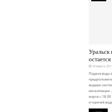
Уральск 
остается
18 марта, 201
Подача воды 
предположите
водами систе
канализации. 
марта с 18.0
и горячей воды