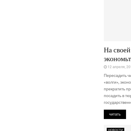
На своей
экономьт
12 апреля, 20
Пересадить ч
«волги», экон
прекратить п
посадить в тю
государственн
читать
НОВОСТИ