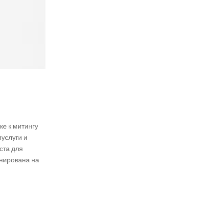
ке к митингу
услуги и
ста для
нирована на