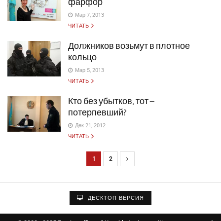
фарфор
Мар 7, 2013
ЧИТАТЬ
Должников возьмут в плотное
кольцо
Мар 5, 2013
ЧИТАТЬ
Кто без убытков, тот –
потерпевший?
Дек 21, 2012
ЧИТАТЬ
1
2
Н
а
в
ДЕСКТОП ВЕРСИЯ
и
г