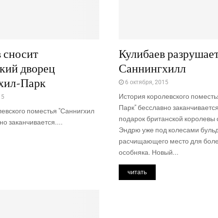
 сносит
Кулибаев разрушае
кий дворец
Саннингхилл
хил-Парк
6 октября, 2015
История королевского поместь
15
Парк" бесславно заканчиваетс
левского поместья "Саннигхил
подарок британской королевы 
но заканчивается....
Эндрю уже под колесами бульд
расчищающего место для боле
особняка. Новый...
читать