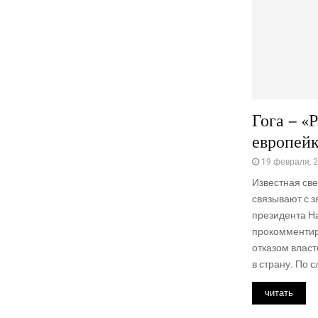
Гога – «
европейк
19 февраля, 
Известная све
связывают с з
президента Н
прокомментир
отказом власт
в страну. По с
читать