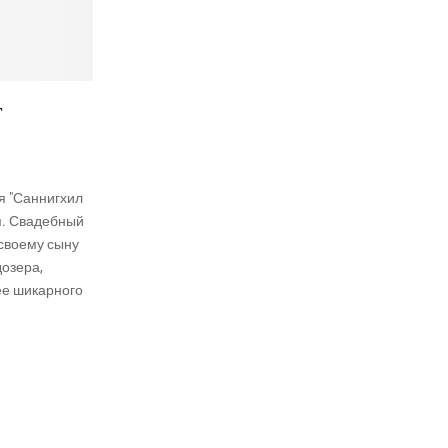
т
я "Саннигхил
я. Свадебный
своему сыну
озера,
е шикарного