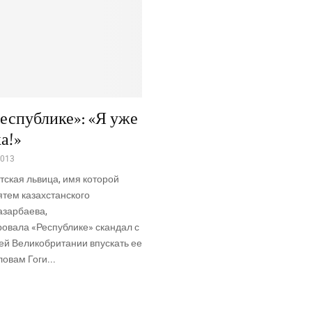
Республике»: «Я уже
а!»
2013
тская львица, имя которой
ятем казахстанского
азарбаева,
овала «Республике» скандал с
ей Великобритании впускать ее
ловам Гоги...