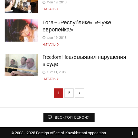
Фев 19, 2013
ЧИТАТЬ
Гога – «Республике»: «Я уже
европейка!»
Фев 19, 2013
ЧИТАТЬ
Freedom House выявил нарушения
в суде
Окт 11, 2012
ЧИТАТЬ
1
2
Н
а
в
ДЕСКТОП ВЕРСИЯ
и
г
© 2003 - 2025 Foreign office of Kazakhstani opposition
а