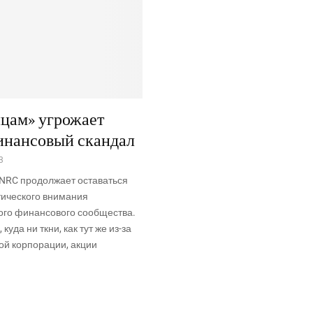
цам» угрожает
инансовый скандал
3
NRC продолжает оставаться
тического внимания
го финансового сообщества.
 куда ни ткни, как тут же из-за
ой корпорации, акции