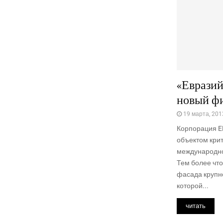
«Евразий
новый ф
19 марта, 201
Корпорация E
объектом кри
международно
Тем более что,
фасада крупн
которой...
читать