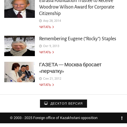
Eurasia Foundation Trustee to Receive
Woodrow Wilson Award for Corporate
Citizenship
Апр 28, 2014
ЧИТАТЬ
Remembering Eugene (“Rocky”) Staples
Окт 9, 2013
ЧИТАТЬ
ГАЗЕТА — Москва бросает
«перчатку»
Сен 21, 2012
ЧИТАТЬ
ДЕСКТОП ВЕРСИЯ
© 2003 - 2025 Foreign office of Kazakhstani opposition