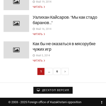
Май 19, 2014
ЧИТАТЬ
Уалихан Кайсаров: “Мы как стадо
баранов…”
Май 16, 2014
ЧИТАТЬ
Как бы не оказаться в мясорубке
чужих игр
Май 5, 2014
ЧИТАТЬ
1
…
6
Н
а
в
ДЕСКТОП ВЕРСИЯ
и
г
© 2003 - 2025 Foreign office of Kazakhstani opposition
а