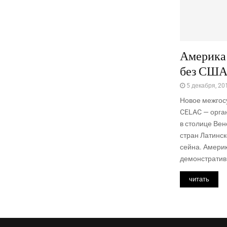
Америка 
без США
5 декабря, 20
Новое меж­го­с
CELAC — орга­н
в сто­ли­це Вене
стран Латин­ск
сей­на. Аме­ри­
демон­стра­тив
читать