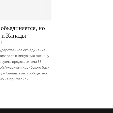
объединяется, но
 и Канады
11
у­дар­ствен­ное объ­еди­не­ние –
и­зо­ва­ли в минув­шую пят­ни­цу
­су­э­лы пред­ста­ви­те­ли 33
ой Аме­ри­ки и Кариб­ско­го бас­
ку и Кана­ду в это сооб­ще­ство
­но не пригласили....