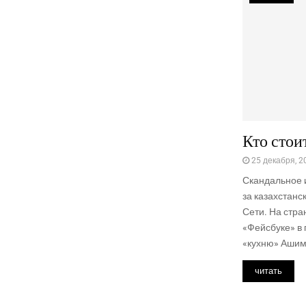
Кто стои
25 декабря, 2
Скандальное и
за казахстанс
Сети. На стра
«Фейсбуке» в 
«кухню» Ашимб
читать