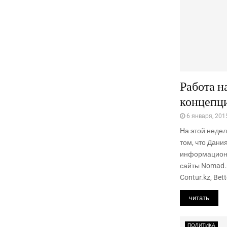
Работа н
концепц
6 января, 201
На этой неде
том, что Дан
информационн
сайты Nomad.su
Contur.kz, Bette
читать
ПОЛИТИКА