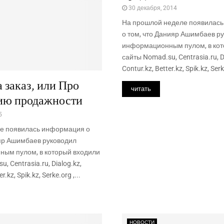
30 декабря, 2014
На прошлой неделе появилас
о том, что Данияр Ашимбаев р
информационным пулом, в кот
сайты Nomad.su, Centrasia.ru, D
Contur.kz, Better.kz, Spik.kz, Serke
а заказ, или Про
читать
ию продажности
5
ле появилась информация о
ияр Ашимбаев руководил
ым пулом, в который входили
, Centrasia.ru, Dialog.kz,
r.kz, Spik.kz, Serke.org ,...
НОВОСТИ