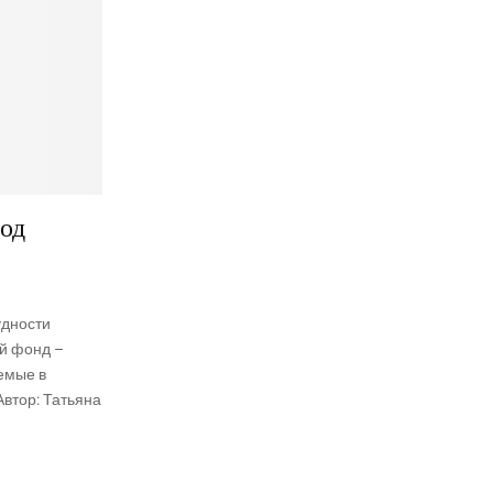
вод
удности
й фонд –
емые в
Автор: Татьяна