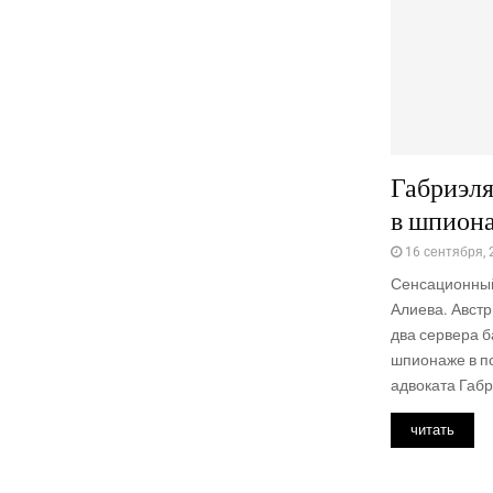
Габриэля
в шпион
16 сентября, 
Сенсационный
Алиева. Авст
два сервера б
шпионаже в по
адвоката Габр
читать