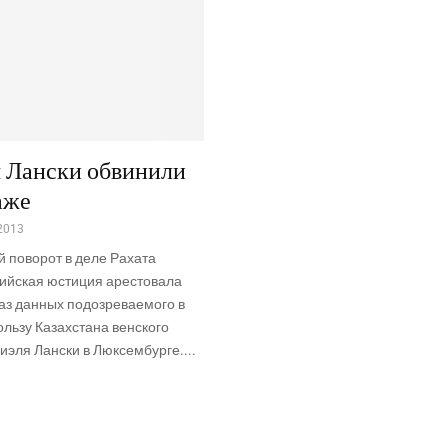
 Лански обвинили
аже
2013
 поворот в деле Рахата
рийская юстиция арестовала
аз данных подозреваемого в
льзу Казахстана венского
иэля Лански в Люксембурге....