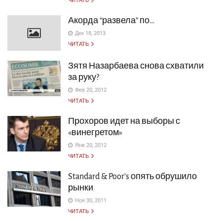
ЧИТАТЬ
Акорда “развела” по…
Дек 18, 2013
ЧИТАТЬ
Зятя Назарбаева снова схватили
за руку?
Фев 20, 2012
ЧИТАТЬ
Прохоров идет на выборы с
«винегретом»
Янв 20, 2012
ЧИТАТЬ
Standard
&
Poor’s опять обрушило
рынки
Ноя 30, 2011
ЧИТАТЬ