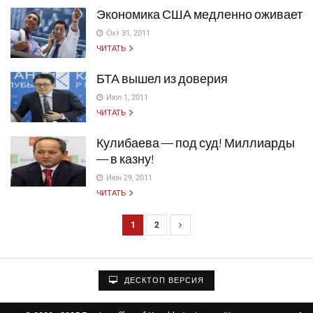
Экономика США медленно оживает
Окт 31, 2011
ЧИТАТЬ
БТА вышел из доверия
Июл 1, 2011
ЧИТАТЬ
Кулибаева — под суд! Миллиарды
— в казну!
Июн 29, 2011
ЧИТАТЬ
1
2
Н
а
в
ДЕСКТОП ВЕРСИЯ
и
г