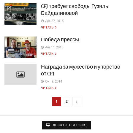
CPJ требует свободы Гузяль
Байдалиновой
Дек 27, 2015
ЧИТАТЬ
Победа прессы
Авг 11, 2015
ЧИТАТЬ
Награда за мужество и упорство
от CPJ
Окт 9, 2014
ЧИТАТЬ
1
2
Н
а
в
ДЕСКТОП ВЕРСИЯ
и