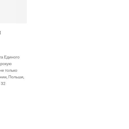
и
та Единого
ирокую
не только
ании, Польши,
132