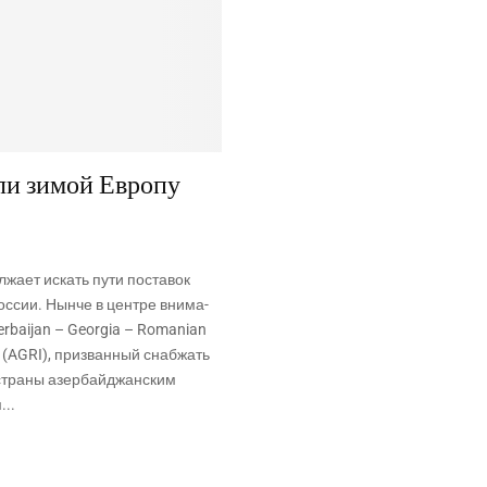
ли зимой Европу
л­жа­ет искать пути поста­вок
с­сии. Нын­че в цен­тре вни­ма­
erbaijan – Georgia – Romanian
 (AGRI), при­зван­ный снаб­жать
стра­ны азер­бай­джан­ским
...