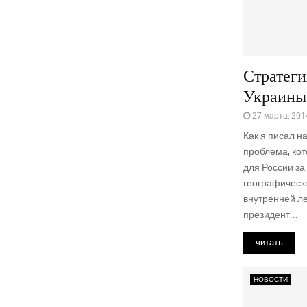
Стратег
Украины
27 марта, 201
Как я писал н
проблема, ко
для России з
географическо
внутренней л
президент...
читать
НОВОСТИ