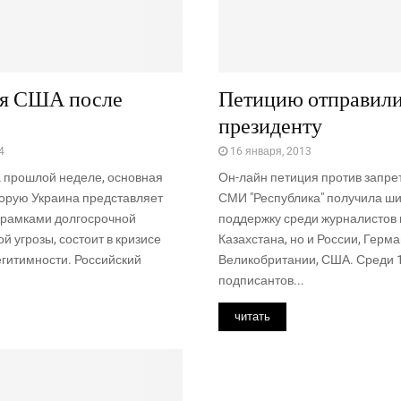
ия США после
Петицию отправил
президенту
4
16 января, 2013
а прошлой неделе, основная
Он-лайн петиция против запре
торую Украина представляет
СМИ "Республика" получила ш
а рамками долгосрочной
поддержку среди журналистов 
й угрозы, состоит в кризисе
Казахстана, но и России, Герм
егитимности. Российский
Великобритании, США. Среди 
подписантов...
читать