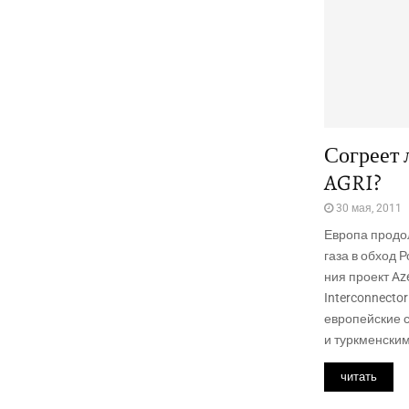
Согреет 
AGRI?
30 мая, 2011
Евро­па про­до
газа в обход Ро
ния про­ект Az
Interconnector
евро­пей­ские 
и турк­мен­ским
читать