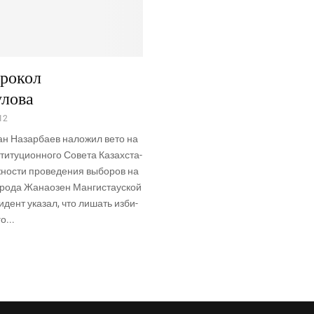
прокол
улова
12
тан Назар­ба­ев нало­жил вето на
и­ту­ци­он­но­го Сове­та Казах­ста­
но­сти про­ве­де­ния выбо­ров на
оро­да Жана­о­зен Ман­ги­ста­уской
и­дент ука­зал, что лишать изби­
о...