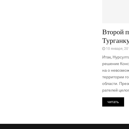
Второй 
Турганк
10 января, 20
Итак, Нур­сул­
реше­ние Кон­ст
на о невоз­мож­
тер­ри­то­рии г
обла­сти. Пре­з
ра­те­лей цело­г
читать