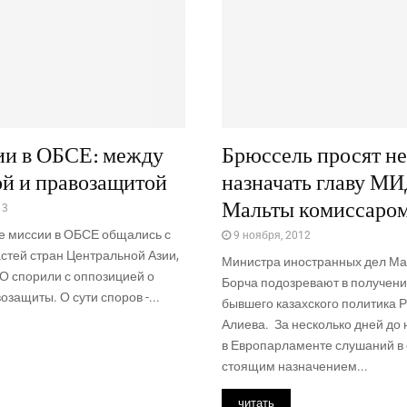
ии в ОБСЕ: между
Брюссель просят не
й и правозащитой
назначать главу М
Мальты комиссаро
13
е миссии в ОБСЕ общались с
9 ноября, 2012
стей стран Центральной Азии,
Мини­стра ино­стран­ных дел Ма
О спорили с оппозицией о
Бор­ча подо­зре­ва­ют в полу­че­ни
озащиты. О сути споров -...
быв­ше­го казах­ско­го поли­ти­ка 
Алиева. За несколь­ко дней до 
в Евро­пар­ла­мен­те слу­ша­ний в 
сто­я­щим назна­че­ни­ем...
читать