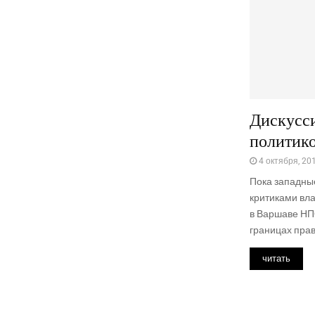
Дискусс
политико
4 октября, 20
Пока западны
критиками вла
в Варшаве НП
границах прав
читать