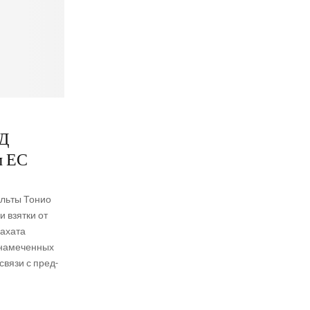
ИД
м ЕС
ль­ты Тонио
и взят­ки от
Раха­та
наме­чен­ных
свя­зи с пред­