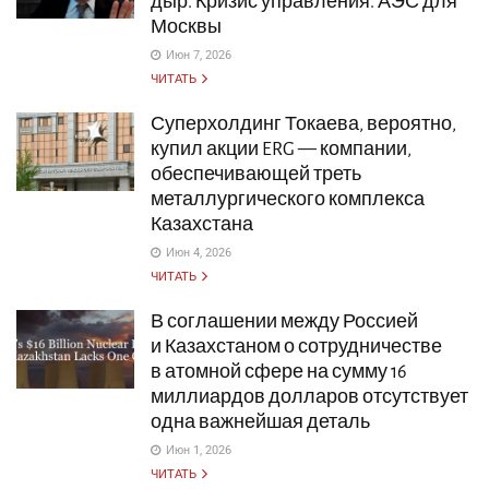
дыр. Кризис управления. АЭС для
Москвы
Июн 7, 2026
ЧИТАТЬ
Суперхолдинг Токаева, вероятно,
купил акции ERG — компании,
обеспечивающей треть
металлургического комплекса
Казахстана
Июн 4, 2026
ЧИТАТЬ
В соглашении между Россией
и Казахстаном о сотрудничестве
в атомной сфере на сумму 16
миллиардов долларов отсутствует
одна важнейшая деталь
Июн 1, 2026
ЧИТАТЬ