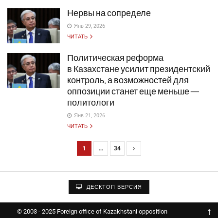
Нервы на сопределе
Янв 29, 2026
ЧИТАТЬ
Политическая реформа
в Казахстане усилит президентский
контроль, а возможностей для
оппозиции станет еще меньше —
политологи
Янв 21, 2026
ЧИТАТЬ
1
…
34
Н
а
в
ДЕСКТОП ВЕРСИЯ
и
г
© 2003 - 2025 Foreign office of Kazakhstani opposition