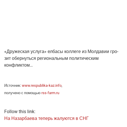
«Дру­же­ская услу­га» елба­сы кол­ле­ге из Мол­да­вии гро­
зит обер­нуть­ся реги­о­наль­ным поли­ти­че­ским
конфликтом…
Источ­ник:
www.respublika-kaz.info
,
полу­че­но с помо­щью
rss-farm.ru
Follow this link:
На Назар­ба­е­ва теперь жалу­ют­ся в СНГ