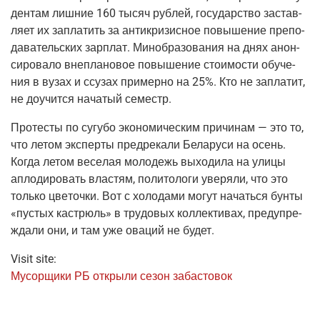
ден­там лиш­ние 160 тысяч руб­лей, госу­дар­ство застав­
ля­ет их запла­тить за анти­кри­зис­ное повы­ше­ние пре­по­
да­ва­тель­ских зар­плат. Мино­бра­зо­ва­ния на днях анон­
си­ро­ва­ло вне­пла­но­вое повы­ше­ние сто­и­мо­сти обу­че­
ния в вузах и ссузах при­мер­но на 25%. Кто не запла­тит,
не доучит­ся нача­тый семестр.
Про­те­сты по сугу­бо эко­но­ми­че­ским при­чи­нам — это то,
что летом экс­пер­ты пред­ре­ка­ли Бела­ру­си на осень.
Когда летом весе­лая моло­дежь выхо­ди­ла на ули­цы
апло­ди­ро­вать вла­стям, поли­то­ло­ги уве­ря­ли, что это
толь­ко цве­точ­ки. Вот с холо­да­ми могут начать­ся бун­ты
«пустых кастрюль» в тру­до­вых кол­лек­ти­вах, пре­ду­пре­
жда­ли они, и там уже ова­ций не будет.
Visit site:
Мусор­щи­ки РБ откры­ли сезон забастовок