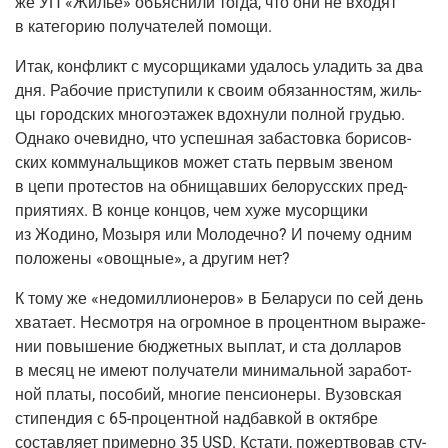
же УП «Жилье» объ­яс­ни­ли тогда, что они не вхо­дят
в кате­го­рию полу­ча­те­лей помощи.
Итак, кон­фликт с мусор­щи­ка­ми уда­лось ула­дить за два
дня. Рабо­чие при­сту­пи­ли к сво­им обя­зан­но­стям, жиль­
цы город­ских мно­го­эта­жек вдох­ну­ли пол­ной гру­дью.
Одна­ко оче­вид­но, что успеш­ная заба­стов­ка бори­сов­
ских ком­му­наль­щи­ков может стать пер­вым зве­ном
в цепи про­те­стов на обни­щав­ших бело­рус­ских пред­
при­я­ти­ях. В кон­це кон­цов, чем хуже мусор­щи­ки
из Жоди­но, Мозы­ря или Моло­деч­но? И поче­му одним
поло­же­ны «овощ­ные», а дру­гим нет?
К тому же «недо­мил­ли­о­не­ров» в Бела­ру­си по сей день
хва­та­ет. Несмот­ря на огром­ное в про­цент­ном выра­же­
нии повы­ше­ние бюд­жет­ных выплат, и ста дол­ла­ров
в месяц не име­ют полу­ча­те­ли мини­маль­ной зара­бот­
ной пла­ты, посо­бий, мно­гие пен­си­о­не­ры. Вузов­ская
сти­пен­дия с
65-про­цент­ной
над­бав­кой в октяб­ре
состав­ля­ет при­мер­но 35 USD. Кста­ти, пожерт­во­вав сту­