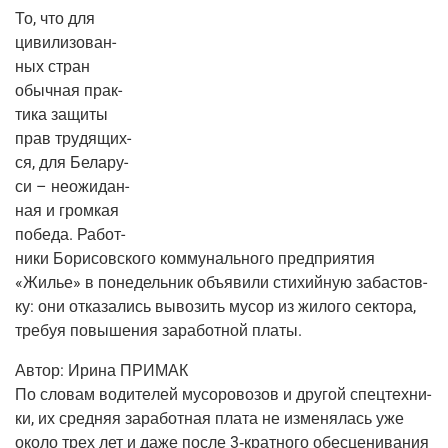
То, что для
циви­ли­зо­ван­
ных стран
обыч­ная прак­
ти­ка защи­ты
прав тру­дя­щих­
ся, для Бела­ру­
си – неожи­дан­
ная и гром­кая
побе­да. Работ­
ни­ки Бори­сов­ско­го ком­му­наль­но­го пред­при­я­тия
«Жилье» в поне­дель­ник объ­яви­ли сти­хий­ную заба­стов­
ку: они отка­за­лись выво­зить мусор из жило­го сек­то­ра,
тре­буя повы­ше­ния зара­бот­ной платы.
Автор:
Ири­на ПРИМАК
По сло­вам води­те­лей мусо­ро­во­зов и дру­гой спец­тех­ни­
ки, их сред­няя зара­бот­ная пла­та не изме­ня­лась уже
око­ло трех лет и даже после
3‑кратного
обес­це­ни­ва­ния