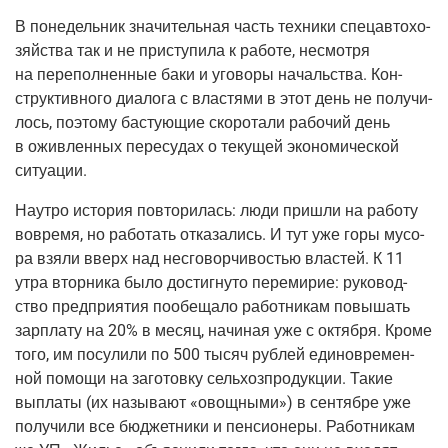
В поне­дель­ник зна­чи­тель­ная часть тех­ни­ки спе­цав­то­хо­
зяй­ства так и не при­сту­пи­ла к рабо­те, несмот­ря
на пере­пол­нен­ные баки и уго­во­ры началь­ства. Кон­
струк­тив­но­го диа­ло­га с вла­стя­ми в этот день не полу­чи­
лось, поэто­му басту­ю­щие ско­ро­та­ли рабо­чий день
в ожив­лен­ных пере­су­дах о теку­щей эко­но­ми­че­ской
ситуации.
Наут­ро исто­рия повто­ри­лась: люди при­шли на рабо­ту
вовре­мя, но рабо­тать отка­за­лись. И тут уже горы мусо­
ра взя­ли вверх над несго­вор­чи­во­стью вла­стей. К 11
утра втор­ни­ка было достиг­ну­то пере­ми­рие: руко­вод­
ство пред­при­я­тия пообе­ща­ло работ­ни­кам повы­шать
зар­пла­ту на 20% в месяц, начи­ная уже с октяб­ря. Кро­ме
того, им посу­ли­ли по 500 тысяч руб­лей еди­но­вре­мен­
ной помо­щи на заго­тов­ку сель­хоз­про­дук­ции. Такие
выпла­ты
(их
назы­ва­ют «овощ­ны­ми») в сен­тяб­ре уже
полу­чи­ли все бюд­жет­ни­ки и пен­си­о­не­ры. Работ­ни­кам