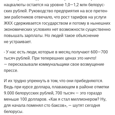
нац­ва­лю­ты оста­ет­ся на уровне 1,0—1,2 млн бело­рус­
ских руб­лей. Руко­вод­ство пред­при­я­тия на все пре­тен­
зии работ­ни­ков отве­ча­ло, что рост тари­фов на услу­ги
ЖКХ сдер­жи­ва­ет­ся госу­дар­ством и пото­му в нынеш­них
эко­но­ми­че­ских усло­ви­ях нет воз­мож­но­сти суще­ствен­но
повы­шать зар­пла­ты. Но людей такое объ­яс­не­ние
не устраивает.
- У нас есть люди, кото­рые в месяц полу­ча­ют 600—700
тысяч руб­лей. При тепе­реш­них ценах это ничто!
— пере­ска­зы­ва­ли ком­му­наль­щи­ки свое воз­му­ще­ние
прессе.
И их труд­но упрек­нуть в том, что они при­бед­ня­ют­ся.
Ведь при кур­се дол­ла­ра, пла­ва­ю­щем в рай­оне отмет­ки
9.000 бело­рус­ских руб­лей, 700 тысяч — это гораз­до
мень­ше 100 дол­ла­ров. «Как я стал мил­ли­о­не­ром? Ну,
для нача­ла поме­нял сто бак­сов», — шутят сего­дня
белорусы.