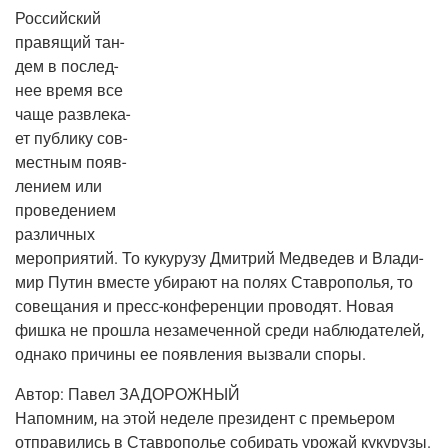
Рос­сий­ский
пра­вя­щий тан­
дем в послед­
нее вре­мя все
чаще раз­вле­ка­
ет пуб­ли­ку сов­
мест­ным появ­
ле­ни­ем или
про­ве­де­ни­ем
раз­лич­ных
меро­при­я­тий. То куку­ру­зу Дмит­рий Мед­ве­дев и Вла­ди­
мир Путин вме­сте уби­ра­ют на полях Став­ро­по­лья, то
сове­ща­ния и пресс-кон­фе­рен­ции про­во­дят. Новая
фиш­ка не про­шла неза­ме­чен­ной сре­ди наблю­да­те­лей,
одна­ко при­чи­ны ее появ­ле­ния вызва­ли споры.
Автор:
Павел ЗАДОРОЖНЫЙ
Напом­ним, на этой неде­ле пре­зи­дент с пре­мье­ром
отпра­ви­лись в Став­ро­по­лье соби­рать уро­жай куку­ру­зы.