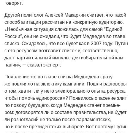
говорят.
Дру­гой поли­то­лог Алек­сей Макар­кин счи­та­ет, что такой
спо­соб аги­та­ции рас­счи­тан на кон­крет­ную ауди­то­рию.
«Необыч­ная ситу­а­ция сло­жи­лась для самой “Еди­ной
Рос­сии”, они не ожи­да­ли, что будет Мед­ве­дев во гла­ве
спис­ка. Ожи­да­лось, что все будет как в 2007 году: Путин
с его ресур­сом воз­гла­вит спи­сок и, соот­вет­ствен­но,
даст пар­тии силь­ный импульс для изби­ра­тель­ной кам­
па­нии», — ска­зал эксперт.
Появ­ле­ние же во гла­ве спис­ка Мед­ве­де­ва сра­зу
же повли­я­ло на эклек­ти­ку кам­па­нии. Пошли раз­го­во­ры
о том, хва­тит ли у него элек­то­раль­но­го опы­та, ресур­са,
что­бы помочь еди­но­рос­сам? Появи­лось опа­се­ние элит
по пово­ду буду­ще­го, когда Мед­ве­дев ста­нет пре­мье­
ром: дого­во­рят­ся ли о соста­ве пра­ви­тель­ства, не будет
ли раз­но­гла­сий не толь­ко после пар­ла­мент­ских,
но и после пре­зи­дент­ских выбо­ров? Вот поэто­му Путин