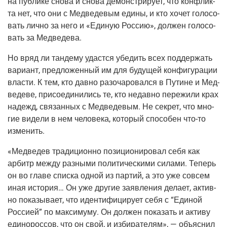
на пуб­ли­ке сно­ва и сно­ва демон­стри­ру­ет, что кон­флик­
та нет, что они с Мед­ве­де­вым еди­ны, и кто хочет голо­со­
вать лич­но за него и «Еди­ную Рос­сию», дол­жен голо­со­
вать за Медведева.
Но вряд ли тан­де­му удаст­ся убе­дить всех под­дер­жать
вари­ант, пред­ло­жен­ный им для буду­щей кон­фи­гу­ра­ции
вла­сти. К тем, кто дав­но разо­ча­ро­вал­ся в Путине и Мед­
ве­де­ве, при­со­еди­ни­лись те, кто недав­но пере­жи­ли крах
надежд, свя­зан­ных с Мед­ве­де­вым. Не сек­рет, что мно­
гие виде­ли в нем чело­ве­ка, кото­рый спо­со­бен
что-то
изменить.
«Мед­ве­дев тра­ди­ци­он­но пози­ци­о­ни­ро­вал себя как
арбитр меж­ду раз­ны­ми поли­ти­че­ски­ми сила­ми. Теперь
он во гла­ве спис­ка одной из пар­тий, а это уже совсем
иная исто­рия… Он уже дру­гие заяв­ле­ния дела­ет, актив­
но пока­зы­ва­ет, что иден­ти­фи­ци­ру­ет себя с “Еди­ной
Рос­си­ей” по мак­си­му­му. Он дол­жен пока­зать и акти­ву
еди­но­рос­сов, что он свой, и изби­ра­те­лям», — объ­яс­нил