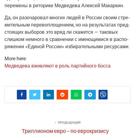
пере­ме­ны в рито­ри­ке Мед­ве­де­ва Алек­сей Макаркин.
Да, он разо­ча­ро­вал мно­гих людей в Рос­сии сво­им стре­
ми­тель­ным пере­во­пло­ще­ни­ем, но на резуль­та­тах пред­
сто­я­щих выбо­ров это вряд ли ска­жет­ся — тако­вых
слиш­ком немно­го в срав­не­нии с име­ю­щи­ми­ся в рас­по­
ря­же­нии «Еди­ной Рос­сии» изби­ра­тель­ны­ми ресурсами.
More here:
Мед­ве­де­ва вжив­ля­ют в роль пар­тий­но­го босса
ПРЕДЫДУЩИЙ
Триллионом евро – по еврокризису