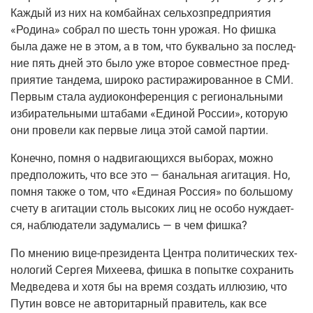
Каж­дый из них на ком­бай­нах сель­хоз­пред­при­я­тия
«Роди­на» собрал по шесть тонн уро­жая. Но фиш­ка
была даже не в этом, а в том, что бук­валь­но за послед­
ние пять дней это было уже вто­рое сов­мест­ное пред­
при­я­тие тан­де­ма, широ­ко рас­ти­ра­жи­ро­ван­ное в СМИ.
Пер­вым ста­ла аудио­кон­фе­рен­ция с реги­о­наль­ны­ми
изби­ра­тель­ны­ми шта­ба­ми «Еди­ной Рос­сии», кото­рую
они про­ве­ли как пер­вые лица этой самой партии.
Конеч­но, пом­ня о надви­га­ю­щих­ся выбо­рах, мож­но
пред­по­ло­жить, что все это — баналь­ная аги­та­ция. Но,
пом­ня так­же о том, что «Еди­ная Рос­сия» по боль­шо­му
сче­ту в аги­та­ции столь высо­ких лиц не осо­бо нуж­да­ет­
ся, наблю­да­те­ли заду­ма­лись — в чем фишка?
По мне­нию
вице-пре­зи­ден­та
Цен­тра поли­ти­че­ских тех­
но­ло­гий Сер­гея Михе­е­ва, фиш­ка в попыт­ке сохра­нить
Мед­ве­де­ва и хотя бы на вре­мя создать иллю­зию, что
Путин вовсе не авто­ри­тар­ный пра­ви­тель, как все