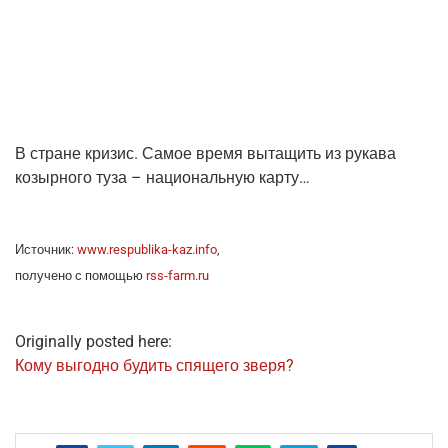
В стране кри­зис. Самое вре­мя выта­щить из рука­ва
козыр­но­го туза – наци­о­наль­ную карту…
Источ­ник:
www.respublika-kaz.info
,
полу­че­но с помо­щью
rss-farm.ru
Originally posted here:
Кому выгод­но будить спя­ще­го зверя?