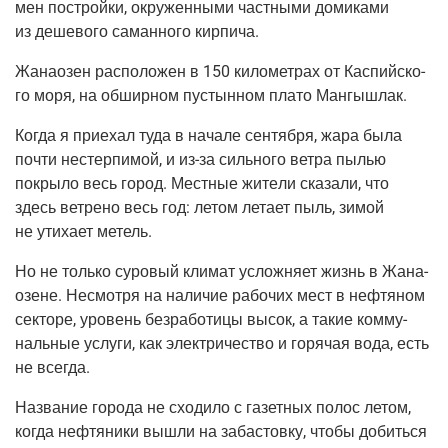
мен построй­ки, окру­жен­ны­ми част­ны­ми доми­ка­ми
из деше­во­го саман­но­го кирпича.
Жана­о­зен рас­по­ло­жен в 150 кило­мет­рах от Кас­пий­ско­
го моря, на обшир­ном пустын­ном пла­то Мангышлак.
Когда я при­е­хал туда в нача­ле сен­тяб­ря, жара была
почти нестер­пи­мой, и
из-за
силь­но­го вет­ра пылью
покры­ло весь город. Мест­ные жите­ли ска­за­ли, что
здесь вет­ре­но весь год: летом лета­ет пыль, зимой
не ути­ха­ет метель.
Но не толь­ко суро­вый кли­мат услож­ня­ет жизнь в Жана­
о­зене. Несмот­ря на нали­чие рабо­чих мест в неф­тя­ном
сек­то­ре, уро­вень без­ра­бо­ти­цы высок, а такие ком­му­
наль­ные услу­ги, как элек­три­че­ство и горя­чая вода, есть
не всегда.
Назва­ние горо­да не схо­ди­ло с газет­ных полос летом,
когда неф­тя­ни­ки вышли на заба­стов­ку, что­бы добить­ся