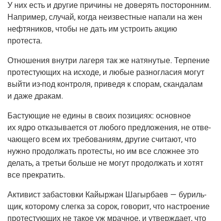
У них есть и дру­гие при­чи­ны не дове­рять посто­рон­ним.
Напри­мер, слу­чай, когда неиз­вест­ные напа­ли на жен
неф­тя­ни­ков, что­бы не дать им устро­ить акцию
протеста.
Отно­ше­ния внут­ри лаге­ря так же натя­ну­тые. Тер­пе­ние
про­те­сту­ю­щих на исхо­де, и любые раз­но­гла­сия могут
вый­ти
из-под
кон­тро­ля, при­ве­дя к спо­рам, скан­да­лам
и даже дракам.
Басту­ю­щие не еди­ны в сво­их пози­ци­ях: основ­ное
их ядро отка­зы­ва­ет­ся от любо­го пред­ло­же­ния, не отве­
ча­ю­ще­го всем их тре­бо­ва­ни­ям, дру­гие счи­та­ют, что
нуж­но про­дол­жать про­те­сты, но им все слож­нее это
делать, а тре­тьи боль­ше не могут про­дол­жать и хотят
все прекратить.
Акти­вист заба­стов­ки Кай­ы­р­жан Шагыр­ба­ев — буриль­
щик, кото­ро­му слег­ка за сорок, гово­рит, что настро­е­ние
про­те­сту­ю­щих не такое уж мрач­ное, и утвер­жда­ет, что