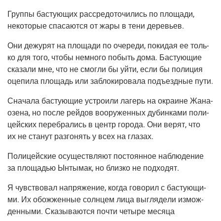
Груп­пы басту­ю­щих рас­сре­до­то­чи­лись по пло­ща­ди,
неко­то­рые спа­са­ют­ся от жары в тени деревьев.
Они дежу­рят на пло­ща­ди по оче­ре­ди, поки­дая ее толь­
ко для того, что­бы немно­го побыть дома. Басту­ю­щие
ска­за­ли мне, что не смог­ли бы уйти, если бы поли­ция
оце­пи­ла пло­щадь или забло­ки­ро­ва­ла подъ­езд­ные пути.
Сна­ча­ла басту­ю­щие устро­и­ли лагерь на окра­ине Жана­
о­зе­на, но после рей­дов воору­жен­ных дубин­ка­ми поли­
цей­ских пере­бра­лись в центр горо­да. Они верят, что
их не ста­нут раз­го­нять у всех на глазах.
Поли­цей­ские осу­ществ­ля­ют посто­ян­ное наблю­де­ние
за пло­ща­дью Ынты­мак, но близ­ко не подходят.
Я чув­ство­вал напря­же­ние, когда гово­рил с басту­ю­щи­
ми. Их обо­жжен­ные солн­цем лица выгля­де­ли измож­
ден­ны­ми. Ска­зы­ва­ют­ся почти четы­ре меся­ца