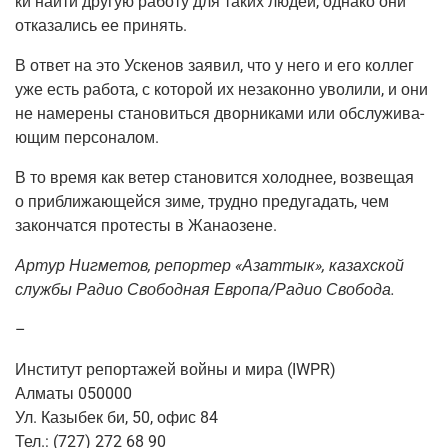
ки най­ти дру­гую рабо­ту для таких людей, одна­ко они
отка­за­лись ее принять.
В ответ на это Уске­нов заявил, что у него и его кол­лег
уже есть рабо­та, с кото­рой их неза­кон­но уво­ли­ли, и они
не наме­ре­ны ста­но­вить­ся двор­ни­ка­ми или обслу­жи­ва­
ю­щим персоналом.
В то вре­мя как ветер ста­но­вит­ся холод­нее, воз­ве­щая
о при­бли­жа­ю­щей­ся зиме, труд­но преду­га­дать, чем
закон­чат­ся про­те­сты в Жанаозене.
Артур Ниг­ме­тов, репор­тер «Азаттык», казах­ской
служ­бы Радио Сво­бод­ная Европа/Радио Свобода.
–
Инсти­тут репор­та­жей вой­ны и мира
(IWPR
)
Алма­ты 050000
Ул. Казы­бек би, 50, офис 84
Тел.:
(727
) 272 68 90