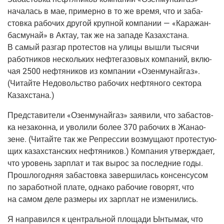
нача­лась в мае, при­мер­но в то же вре­мя, что и заба­
стов­ка рабо­чих дру­гой круп­ной ком­па­нии — «Кара­жан­
бас­му­най» в Актау, так же на запа­де Казах­ста­на.
В самый раз­гар про­те­стов на ули­цы вышли тыся­чи
работ­ни­ков несколь­ких неф­те­га­зо­вых ком­па­ний, вклю­
чая 2500 неф­тя­ни­ков из ком­па­нии «Озен­му­най­газ».
(Читай­те
Недо­воль­ство рабо­чих неф­тя­но­го сек­то­ра
Казахстана.)
Пред­ста­ви­те­ли «Озен­му­най­газ» заяви­ли, что заба­стов­
ка неза­кон­на, и уво­ли­ли более 370 рабо­чих в Жана­о­
зене.
(Читай­те
так же Репрес­сии воз­му­ща­ют про­те­сту­ю­
щих казах­стан­ских неф­тя­ни­ков.) Ком­па­ния утвер­жда­ет,
что уро­вень зар­плат и так вырос за послед­ние годы.
Про­шло­год­няя заба­стов­ка завер­ши­лась кон­сен­су­сом
по зара­бот­ной пла­те, одна­ко рабо­чие гово­рят, что
на самом деле раз­ме­ры их зар­плат не изменились.
Я напра­вил­ся к цен­траль­ной пло­ща­ди Ынты­мак, что