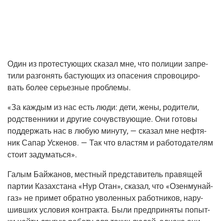
Один из про­те­сту­ю­щих ска­зал мне, что поли­ции запре­
ти­ли раз­го­нять басту­ю­щих из опа­се­ния спро­во­ци­ро­
вать более серьез­ные проблемы.
«За каж­дым из нас есть люди: дети, жены, роди­те­ли,
род­ствен­ни­ки и дру­гие сочув­ству­ю­щие. Они гото­вы
под­дер­жать нас в любую мину­ту, — ска­зал мне неф­тя­
ник Сапар Уске­нов. — Так что вла­стям и рабо­то­да­те­лям
сто­ит задуматься».
Галым Бай­жа­нов, мест­ный пред­ста­ви­тель пра­вя­щей
пар­тии Казах­ста­на «Нур Отан», ска­зал, что «Озен­му­най­
газ» не при­мет обрат­но уво­лен­ных работ­ни­ков, нару­
шив­ших усло­вия кон­трак­та. Были пред­при­ня­ты попыт­