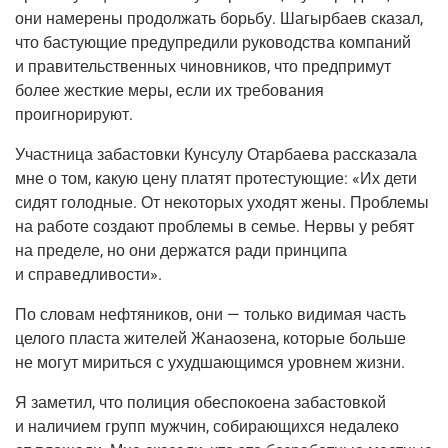
они наме­ре­ны про­дол­жать борь­бу. Шагыр­ба­ев ска­зал,
что басту­ю­щие пре­ду­пре­ди­ли руко­вод­ства ком­па­ний
и пра­ви­тель­ствен­ных чинов­ни­ков, что пред­при­мут
более жест­кие меры, если их тре­бо­ва­ния
проигнорируют.
Участ­ни­ца заба­стов­ки Кун­су­лу Отар­ба­е­ва рас­ска­за­ла
мне о том, какую цену пла­тят про­те­сту­ю­щие: «Их дети
сидят голод­ные. От неко­то­рых ухо­дят жены. Про­бле­мы
на рабо­те созда­ют про­бле­мы в семье. Нер­вы у ребят
на пре­де­ле, но они дер­жат­ся ради прин­ци­па
и справедливости».
По сло­вам неф­тя­ни­ков, они — толь­ко види­мая часть
цело­го пла­ста жите­лей Жана­о­зе­на, кото­рые боль­ше
не могут мирить­ся с ухуд­ша­ю­щим­ся уров­нем жизни.
Я заме­тил, что поли­ция обес­по­ко­е­на заба­стов­кой
и нали­чи­ем групп муж­чин, соби­ра­ю­щих­ся неда­ле­ко