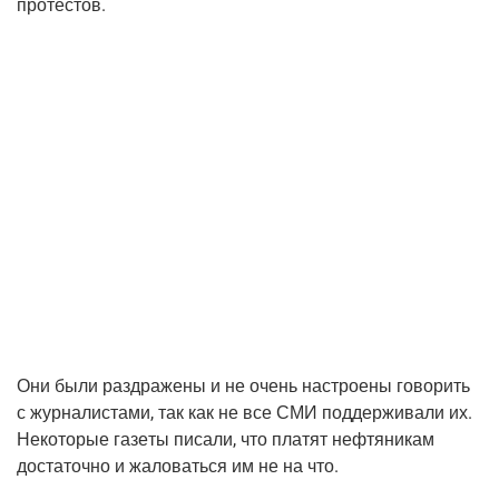
протестов.
Они были раз­дра­же­ны и не очень настро­е­ны гово­рить
с жур­на­ли­ста­ми, так как не все СМИ под­дер­жи­ва­ли их.
Неко­то­рые газе­ты писа­ли, что пла­тят неф­тя­ни­кам
доста­точ­но и жало­вать­ся им не на что.