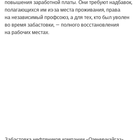
повы­ше­ния зара­бот­ной пла­ты. Они тре­бу­ют над­ба­вок,
пола­га­ю­щих­ся им
из-за
места про­жи­ва­ния, пра­ва
на неза­ви­си­мый проф­со­юз, а для тех, кто был уво­лен
во вре­мя заба­стов­ки, — пол­но­го вос­ста­нов­ле­ния
на рабо­чих местах.
Заба­стов­ка неф­тя­ни­ков ком­па­нии «Озен­му­най­газ»