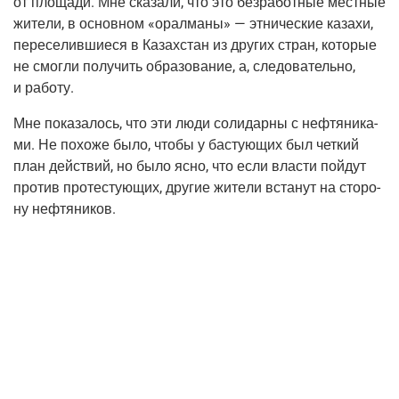
от пло­ща­ди. Мне ска­за­ли, что это без­ра­бот­ные мест­ные
жите­ли, в основ­ном «орал­ма­ны» — этни­че­ские каза­хи,
пере­се­лив­ши­е­ся в Казах­стан из дру­гих стран, кото­рые
не смог­ли полу­чить обра­зо­ва­ние, а, сле­до­ва­тель­но,
и работу.
Мне пока­за­лось, что эти люди соли­дар­ны с неф­тя­ни­ка­
ми. Не похо­же было, что­бы у басту­ю­щих был чет­кий
план дей­ствий, но было ясно, что если вла­сти пой­дут
про­тив про­те­сту­ю­щих, дру­гие жите­ли вста­нут на сто­ро­
ну нефтяников.