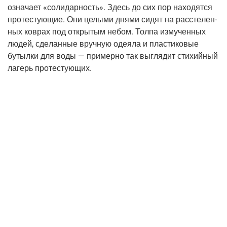
озна­ча­ет «соли­дар­ность». Здесь до сих пор нахо­дят­ся
про­те­сту­ю­щие. Они целы­ми дня­ми сидят на рас­сте­лен­
ных ков­рах под откры­тым небом. Тол­па изму­чен­ных
людей, сде­лан­ные вруч­ную оде­я­ла и пла­сти­ко­вые
бутыл­ки для воды — при­мер­но так выгля­дит сти­хий­ный
лагерь протестующих.