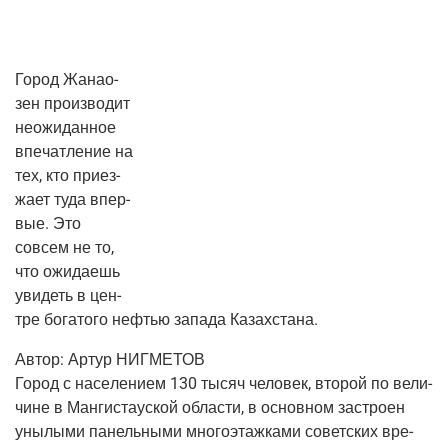
Город Жана­о­
зен про­из­во­дит
неожи­дан­ное
впе­чат­ле­ние на
тех, кто при­ез­
жа­ет туда впер­
вые. Это
совсем не то,
что ожи­да­ешь
уви­деть в цен­
тре бога­то­го нефтью запа­да Казахстана.
Автор:
Артур НИГМЕТОВ
Город с насе­ле­ни­ем 130 тысяч чело­век, вто­рой по вели­
чине в Ман­ги­ста­уской обла­сти, в основ­ном застро­ен
уны­лы­ми панель­ны­ми мно­го­этаж­ка­ми совет­ских вре­