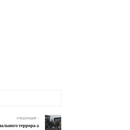
СЛЕДУЮЩИЙ
ального террора‑2