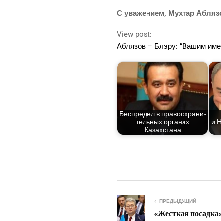
С ува­же­ни­ем, Мух­тар Абляз
View post:
Абля­зов – Блэ­ру: “Вашим име
Бес­пре­дел в пра­во­охра­ни­
тель­ных орга­нах
и Н
Казахстана
ПРЕДЫДУЩИЙ
«Жесткая посадка