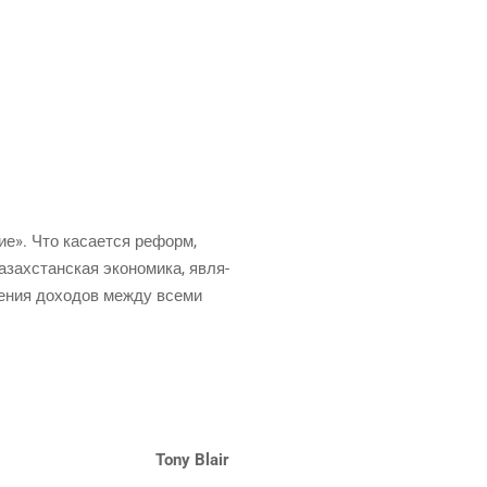
­ние». Что каса­ет­ся реформ,
зах­стан­ская эко­но­ми­ка, явля­
ле­ния дохо­дов меж­ду все­ми
Tony
Blair