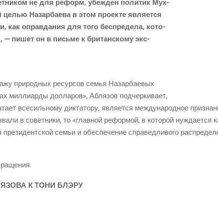
вет­ни­ком не для реформ, убеж­ден поли­тик Мух­
 целью Назар­ба­е­ва в этом про­ек­те явля­ет­ся
и, как оправ­да­ния для того бес­пре­де­ла, кото­
, — пишет он в пись­ме к бри­тан­ско­му экс-
а­жу при­род­ных ресур­сов семья Назар­ба­е­вых
х мил­ли­ар­ды дол­ла­ров», Абля­зов под­чер­ки­ва­ет,
та­ет все­силь­но­му дик­та­то­ру, явля­ет­ся меж­ду­на­род­ное при­зна
а­ли в совет­ни­ки, то «глав­ной рефор­мой, в кото­рой нуж­да­ет­ся ка
 пре­зи­дент­ской семьи и обес­пе­че­ние спра­вед­ли­во­го рас­пре­де­
бращения.
ЯЗОВА К ТОНИ БЛЭРУ