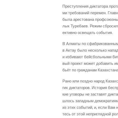
Пре­ступ­ле­ния дик­та­то­ра про­
ми тре­бо­ва­ний пере­мен. Глав­
была аре­сто­ва­на проф­со­юз­н
лык Туре­ба­ев. Режим сбро­сил м
ек­тив­но осве­щать события.
В Алма­ты по сфаб­ри­ко­ван­ны
в Актау было несколь­ко напа­де
и изби­ва­ют бейс­боль­ны­ми би
вый про­ект может доба­вить имё
бьёт по граж­да­нам Казах­ста­
Рано или позд­но народ Казах­ста
гих дик­та­то­ров. Исто­рия бес­
кие уго­во­ры не заста­вят дик­та
шлось запад­ным демо­кра­ти­ям 
из этих собы­тий, и, если Вам не
тесь от этой непри­гляд­ной ро