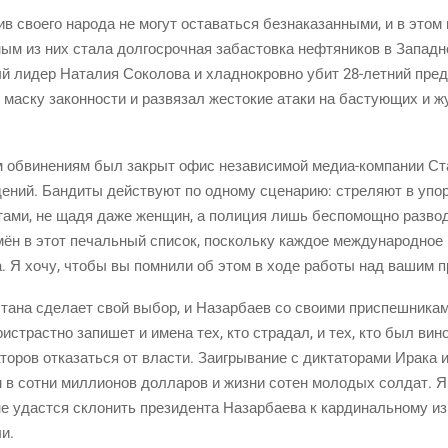
тив сво­е­го наро­да не могут оста­вать­ся без­на­ка­зан­ны­ми, и в эт
ным из них ста­ла дол­го­сроч­ная заба­стов­ка неф­тя­ни­ков в Запад
ый лидер Ната­лия Соко­ло­ва и хлад­но­кров­но убит
28-лет­ний
пред­
ас­ку закон­но­сти и раз­вя­зал жесто­кие ата­ки на басту­ю­щих и жу
м обви­не­ни­ям был закрыт офис неза­ви­си­мой
медиа-ком­па­нии
Ста
­ний. Бан­ди­ты дей­ству­ют по одно­му сце­на­рию: стре­ля­ют в упор
та­ми, не щадя даже жен­щин, а поли­ция лишь бес­по­мощ­но раз­во­д
н в этот печаль­ный спи­сок, посколь­ку каж­дое меж­ду­на­род­ное 
на. Я хочу, что­бы вы пом­ни­ли об этом в ходе рабо­ты над вашим 
­на сде­ла­ет свой выбор, и Назар­ба­ев со сво­и­ми при­спеш­ни­ка­
при­страст­но запи­шет и име­на тех, кто стра­дал, и тех, кто был вин
­то­ров отка­зать­ся от вла­сти. Заиг­ры­ва­ние с дик­та­то­ра­ми Ира­к
в сот­ни мил­ли­о­нов дол­ла­ров и жиз­ни сотен моло­дых сол­дат. 
 удаст­ся скло­нить пре­зи­ден­та Назар­ба­е­ва к кар­ди­наль­но­му из
ли.