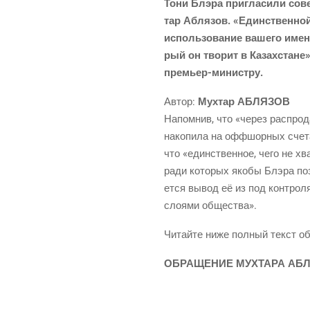
Тони Блэ­ра при­гла­си­ли со
тар Абля­зов. «Един­ствен­ной
исполь­зо­ва­ние ваше­го име­н
рый он тво­рит в Казах­стане»
премьер-министру.
Автор:
Мух­тар АБЛЯЗОВ
Напом­нив, что «через рас­про­д
нако­пи­ла на офф­шор­ных сче­та
что «един­ствен­ное, чего не хва­
ради кото­рых яко­бы Блэ­ра позв
ет­ся вывод её из под кон­тро­ля
сло­я­ми общества».
Читай­те ниже пол­ный текст о
ОБРАЩЕНИЕ МУХТАРА АБЛ