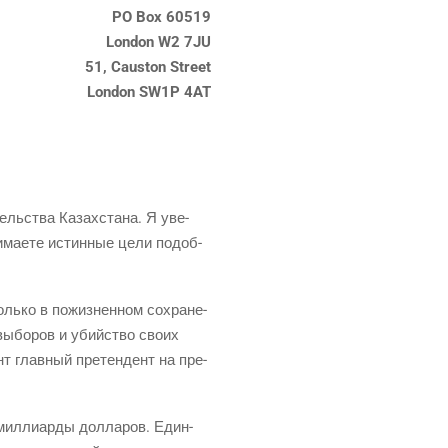
PO Box 60519
London
W2 7JU
51, Causton Street
London
SW1P 4AT
ель­ства Казах­ста­на. Я уве­
и­ма­е­те истин­ные цели подоб­
толь­ко в пожиз­нен­ном сохра­не­
 выбо­ров и убий­ство сво­их
нт глав­ный пре­тен­дент на пре­
ил­ли­ар­ды дол­ла­ров. Един­