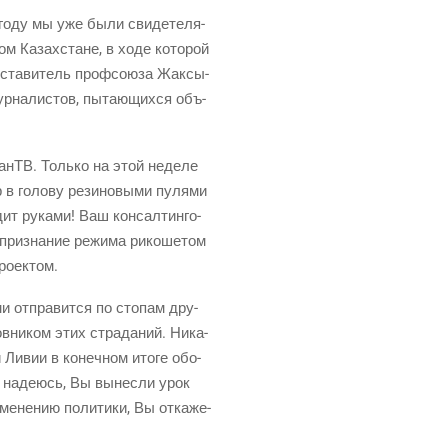
ом году мы уже были сви­де­те­ля­
­ном Казах­стане, в ходе кото­рой
ста­ви­тель проф­со­ю­за Жак­сы­
р­на­ли­стов, пыта­ю­щих­ся объ­
нТВ. Толь­ко на этой неде­ле
 в голо­ву рези­но­вы­ми пуля­ми
ит рука­ми! Ваш кон­сал­тин­го­
при­зна­ние режи­ма рико­ше­том
проектом.
ми отпра­вит­ся по сто­пам дру­
ов­ни­ком этих стра­да­ний. Ника­
а и Ливии в конеч­ном ито­ге обо­
Я наде­юсь, Вы вынес­ли урок
ме­не­нию поли­ти­ки, Вы отка­же­