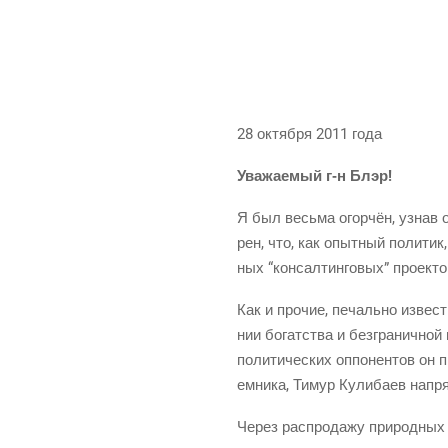
28 октяб­ря 2011 года
Ува­жа­е­мый
г‑н
Блэр!
Я был весь­ма огор­чён, узнав о 
рен, что, как опыт­ный поли­тик,
ных “кон­сал­тин­го­вых” проекто
Как и про­чие, печаль­но извест­
нии богат­ства и без­гра­нич­ной
поли­ти­че­ских оппо­нен­тов он
ем­ни­ка, Тимур Кули­ба­ев напр
Через рас­про­да­жу при­род­ных