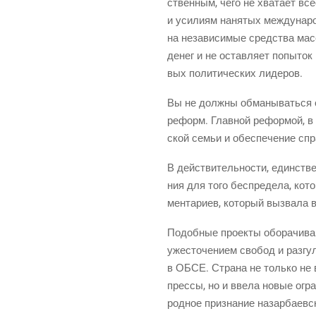
ствен­ным, чего не хва­та­ет все­
и уси­ли­ям наня­тых меж­ду­на­
на неза­ви­си­мые сред­ства мас
денег и не остав­ля­ет попы­ток
вых поли­ти­че­ских лидеров.
Вы не долж­ны обма­ны­вать­ся офи
реформ. Глав­ной рефор­мой, в ко
ской семьи и обес­пе­че­ние спра
В дей­стви­тель­но­сти, един­ств
ния для того бес­пре­де­ла, кот
мен­та­ри­ев, кото­рый вызва­л
Подоб­ные про­ек­ты обо­ра­чи­ва
уже­сто­че­ни­ем сво­бод и раз­г
в ОБСЕ. Стра­на не толь­ко не в
прес­сы, но и вве­ла новые огра­
род­ное при­зна­ние назар­ба­ев­