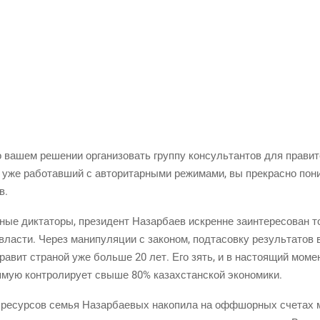
вашем реше­нии орга­ни­зо­вать груп­пу кон­суль­тан­тов для пра­ви­т
 уже рабо­тав­ший с авто­ри­тар­ны­ми режи­ма­ми, вы пре­крас­но пон
в.
ные дик­та­то­ры, пре­зи­дент Назар­ба­ев искренне заин­те­ре­со­ван 
 вла­сти. Через мани­пу­ля­ции с зако­ном, под­та­сов­ку резуль­та­тов
 пра­вит стра­ной уже боль­ше 20 лет. Его зять, и в насто­я­щий моме
я­мую кон­тро­ли­ру­ет свы­ше 80% казах­стан­ской экономики.
 ресур­сов семья Назар­ба­е­вых нако­пи­ла на офф­шор­ных сче­тах м