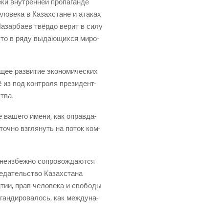
­ки внут­рен­ней про­па­ган­де
ло­ве­ка в Казах­стане и ата­ках
Назар­ба­ев твёр­до верит в силу
есто в ряду выда­ю­щих­ся миро­
щее раз­ви­тие эко­но­ми­че­ских
 из под кон­тро­ля пре­зи­дент­
ства.
е ваше­го име­ни, как оправ­да­
­точ­но взгля­нуть на поток ком­
 неиз­беж­но сопро­вож­да­ют­ся
е­да­тель­ство Казах­ста­на
тии, прав чело­ве­ка и сво­бо­ды
ан­ди­ро­ва­лось, как меж­ду­на­