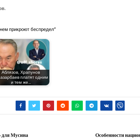
ов.
­нем при­кро­ют беспредел”
Абля­зов, Хра­пу­нов
азар­ба­ев пла­тят одним
и тем же…
» для Мусина
Особенности национ