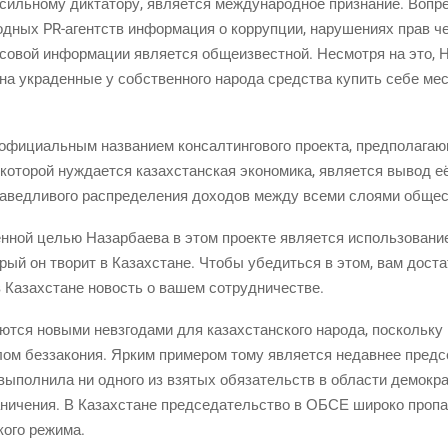
силь­но­му дик­та­то­ру, явля­ет­ся меж­ду­на­род­ное при­зна­ние. Вопре
род­ных
PR-агентств
инфор­ма­ция о кор­руп­ции, нару­ше­ни­ях прав че
­со­вой инфор­ма­ции явля­ет­ся обще­из­вест­ной. Несмот­ря на это, 
 на укра­ден­ные у соб­ствен­но­го наро­да сред­ства купить себе м
­ци­аль­ным назва­ни­ем кон­сал­тин­го­во­го про­ек­та, пред­по­ла­га­ю­
то­рой нуж­да­ет­ся казах­стан­ская эко­но­ми­ка, явля­ет­ся вывод её
­вед­ли­во­го рас­пре­де­ле­ния дохо­дов меж­ду все­ми сло­я­ми обще
ен­ной целью Назар­ба­е­ва в этом про­ек­те явля­ет­ся исполь­зо­ва­ни
о­рый он тво­рит в Казах­стане. Что­бы убе­дить­ся в этом, вам доста
а в Казах­стане новость о вашем сотрудничестве.
­ют­ся новы­ми невзго­да­ми для казах­стан­ско­го наро­да, посколь­ку
у­лом без­за­ко­ния. Ярким при­ме­ром тому явля­ет­ся недав­нее пред­с
ыпол­ни­ла ни одно­го из взя­тых обя­за­тельств в обла­сти демо­кра­
ни­че­ния. В Казах­стане пред­се­да­тель­ство в ОБСЕ широ­ко про­па­г
ско­го режима.