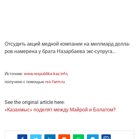
Отсу­дить акций мед­ной ком­па­нии на мил­ли­ард дол­ла­
ров наме­ре­на у бра­та Назар­ба­е­ва экс-супруга…
Источ­ник:
www.respublika-kaz.info
,
полу­че­но с помо­щью
rss-farm.ru
See the original article here:
«Каза­хмыс» поде­лят меж­ду Май­рой и Болатом?