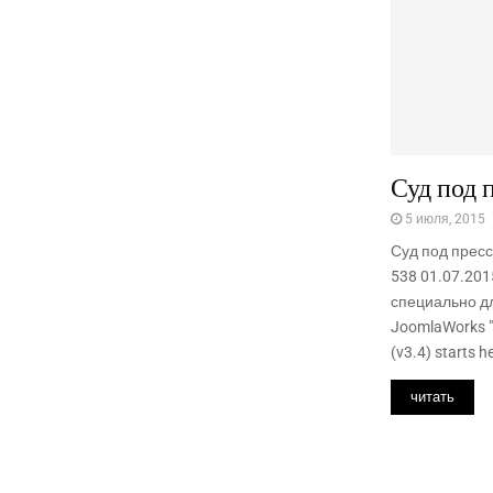
Суд под 
5 июля, 2015
Суд под прес
538 01.07.2
специально дл
JoomlaWorks "
(v3.4) starts he
читать