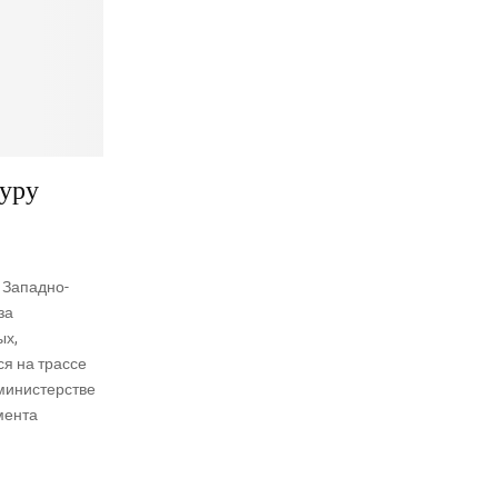
фуру
 Западно-
за
ых,
я на трассе
министерстве
мента