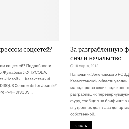
прессом соцсетей?
За разграбленную 
сняли начальство
сом соцсетей? Подробности
18 марта, 2013
015 Жумабике ЖУНУСОВА,
Начальник Зеленовского РОВД
я «Новой» — Казахстан» <!--
Казахстанской области уволен 
DISQUS Comments for Joomla!"
мародерство своих подчиненн
re --><!-- DISQUS...
разграбивших перевернувшуюс
фуру, сообщил на брифинге в 
внутренних дел глава департа
собственной...
читать