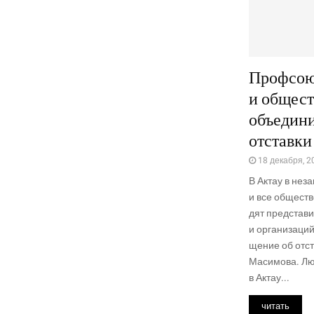
Профсо
и общест
объедини
отставки
18 декабря, 2
В Актау в неза
и все обще­ств
дят пред­ста­ви
и орга­ни­за­ци
ще­ние об отста
Масимова. Люд
в Актау...
читать