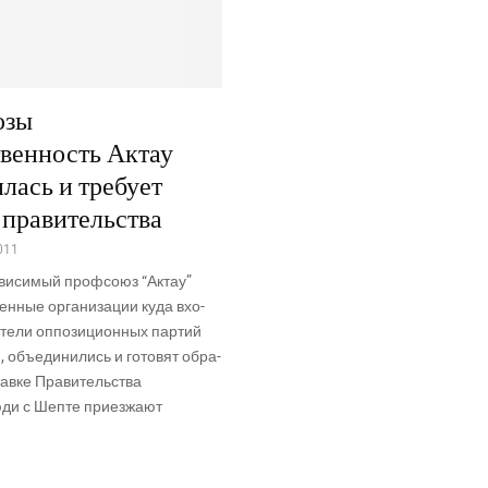
юзы
венность Актау
лась и требует
 правительства
011
­ви­си­мый проф­со­юз “Актау”
ен­ные орга­ни­за­ции куда вхо­
­те­ли оппо­зи­ци­он­ных пар­тий
й, объ­еди­ни­лись и гото­вят обра­
в­ке Пра­ви­тель­ства
и с Шеп­те при­ез­жа­ют