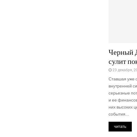
Черный 
сулит по
23 декабря, 2
Став­шая уже о
внут­рен­ней си
серьез­ные поте
и ее финан­со
них высо­ких 
собы­тия...
читать