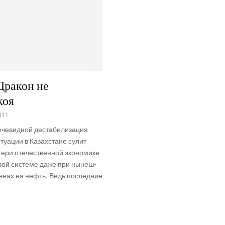
Дракон не
коя
011
че­вид­ной деста­би­ли­за­ция
ту­а­ции в Казах­стане сулит
­ри оте­че­ствен­ной эко­но­ми­ке
­вой систе­ме даже при нынеш­
ценах на нефть. Ведь послед­ние