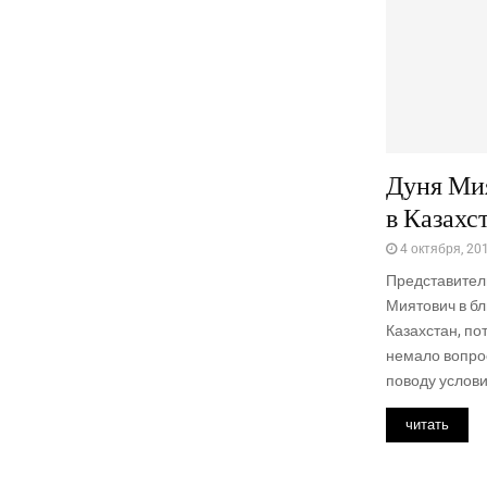
Дуня Ми
в Казахс
4 октября, 20
Представител
Миятович в б
Казахстан, по
немало вопрос
поводу услови
читать