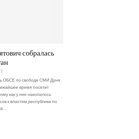
ятович собралась
тан
12
ь ОБСЕ по свободе СМИ Дуня
лижайшее время посетит
тому как у нее накопилось
ов к властям республики по
й...