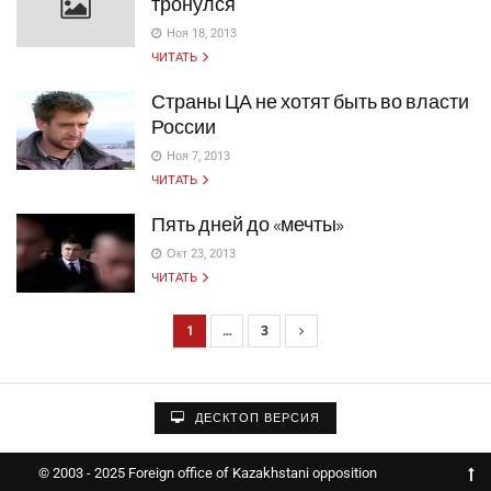
тронулся
Ноя 18, 2013
ЧИТАТЬ
Страны ЦА не хотят быть во власти
России
Ноя 7, 2013
ЧИТАТЬ
Пять дней до «мечты»
Окт 23, 2013
ЧИТАТЬ
1
…
3
Н
а
в
ДЕСКТОП ВЕРСИЯ
и
г
© 2003 - 2025 Foreign office of Kazakhstani opposition
а