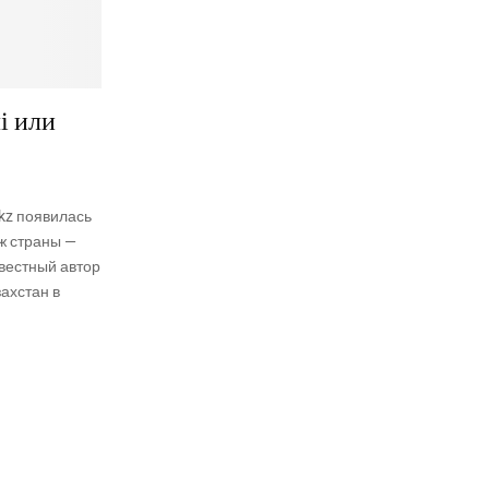
і или
.kz появилась
ж страны —
звестный автор
ахстан в