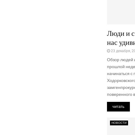
Люди и с
нас удив
23 декабря, 2
Обзор людей и
прошлой неде
начинаться с
Ходорковског
замгенпрокур
поверенного в.
читать
НОВОСТИ