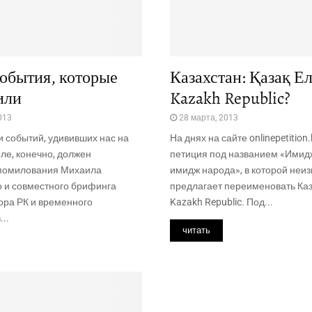
обытия, которые
Казахстан: Қазақ Ел
или
Kazakh Republic?
013
28 марта, 2013
 событий, удививших нас на
На днях на сайте onlinepetition
ле, конечно, должен
петиция под названием «Имид
 помилования Михаила
имидж народа», в которой неи
о и совместного брифинга
предлагает переименовать Каз
ора РК и временного
Kazakh Republic. Под...
..
читать