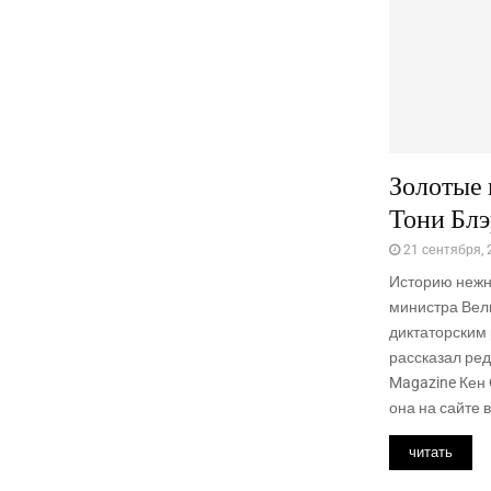
Золотые
Тони Блэ
21 сентября, 
Историю нежн
министра Вел
диктаторским
рассказал ред
Magazine Кен
она на сайте 
читать