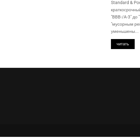
Standard & Po
краткосрочны
"BBB-/A-3" до
"мусорным рей
уменьшены...
читать