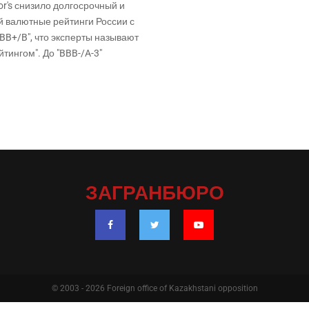
or's снизило долгосрочный и
й валютные рейтинги России с
 "BB+/B", что эксперты называют
тингом". До "BBB-/A-3"
ЗАГРАНБЮРО
© 2003 - 2026 Foreign office of Kazakhstani opposition