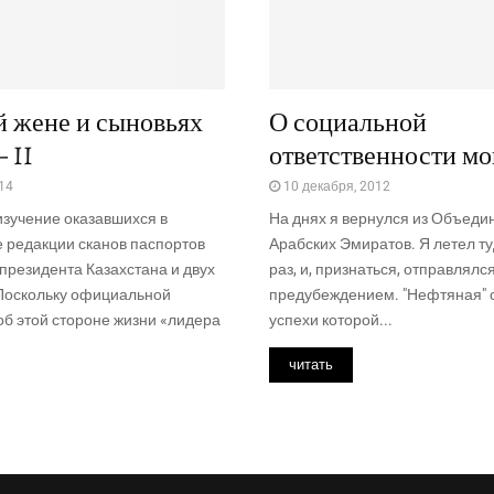
й жене и сыновьях
О социальной
 II
ответственности мо
14
10 декабря, 2012
зучение оказавшихся в
На днях я вернулся из Объед
 редакции сканов паспортов
Арабских Эмиратов. Я летел ту
президента Казахстана и двух
раз, и, признаться, отправлялс
 Поскольку официальной
предубеждением. "Нефтяная" с
б этой стороне жизни «лидера
успехи которой...
читать