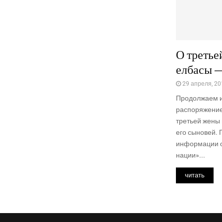
О третье
елбасы —
29 апреля, 20
Продолжаем и
распоряжение
третьей жены 
его сыновей.
информации о
нации»...
читать