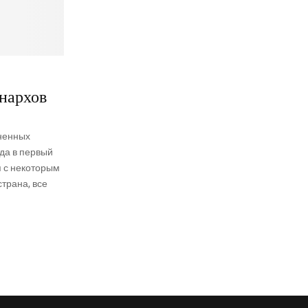
нархов
иненных
да в первый
я с некоторым
трана, все