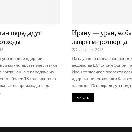
тан передадут
Ирану — уран, елб
 отходы
лавры миротворца
013
7 февраля, 2013
 управление ядерной
Не случайно глава внешнеполи
при министерстве энергетики
ведомства ЕС Кэтрин Эштон пр
 соглашение о передаче из
Иран согласился провести сл
хстан более 18 тонн ядерных
ядерных переговоров в Казахс
иканского производства для
начнется 25 февраля, утвержда
.
читать