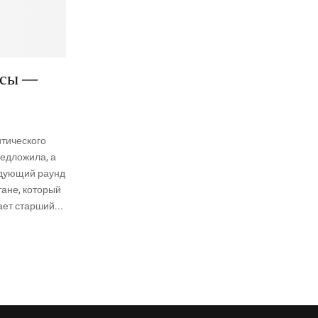
асы —
тического
едложила, а
едующий раунд
тане, который
ет старший...