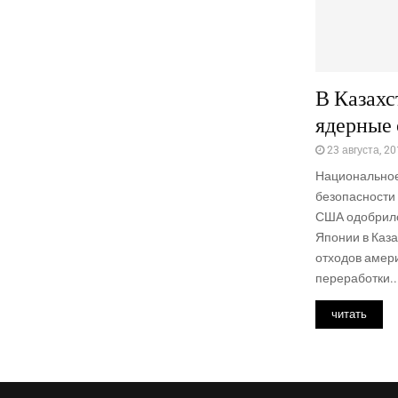
В Казахс
ядерные
23 августа, 2
Национальное
безопасности 
США одобрило
Японии в Каза
отходов амер
переработки..
читать