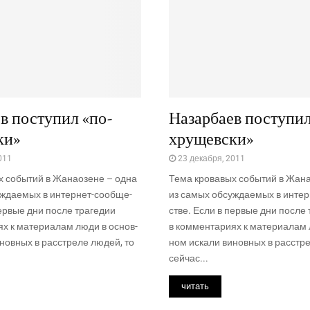
в поступил «по-
Назарбаев поступил
ки»
хрущевски»
011
23 декабря, 2011
х собы­тий в Жана­о­зене – одна
Тема кро­ва­вых собы­тий в Жана
­да­е­мых в интер­нет-сооб­ще­
из самых обсуж­да­е­мых в интер
ер­вые дни после тра­ге­дии
стве. Если в пер­вые дни после т
­ях к мате­ри­а­лам люди в основ­
в ком­мен­та­ри­ях к мате­ри­а­ла
нов­ных в рас­стре­ле людей, то
ном иска­ли винов­ных в рас­стр
сей­час...
читать