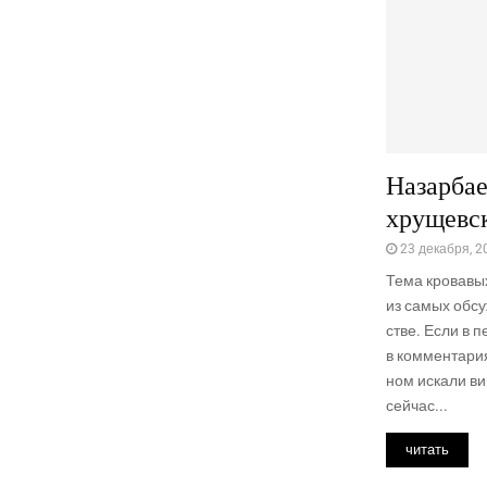
Назарбае
хрущевс
23 декабря, 2
Тема кро­ва­вы
из самых обсуж
стве. Если в п
в ком­мен­та­ри
ном иска­ли ви
сей­час...
читать