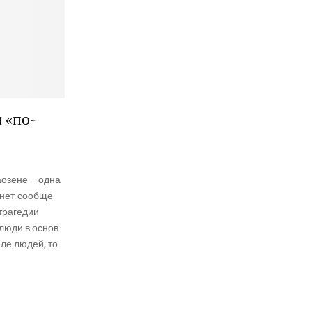
 «по-
­о­зене – одна
­нет-сооб­ще­
ра­ге­дии
м люди в основ­
е­ле людей, то