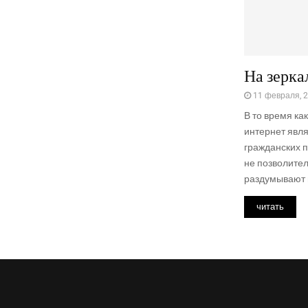
На зерка
11 февраля, 
В то время ка
интернет явл
гражданских п
не позволител
раздумывают н
читать