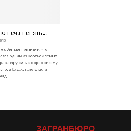
ло неча пенять…
2013
к на Западе признали, что
яется одним из неотъемлемых
рав, нарушить которое никому
ьно, в Казахстане власти
ад...
ЗАГРАНБЮРО