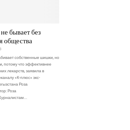
 не бывает без
я общества
3
абивает собственные шишки, но
и, потому что эффективнее
их лекарств, заявила в
каналу «К-плюс» экс-
ргызстана Роза
ор: Роза
рналистам...