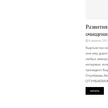
Развития
очищени
9 апреля, 201
Кыргызстан н
они ему дорог
любых заморск
интервью теле
президент Кы
Отунбаева.Авт
ОТУНБАЕВАЖу
читать