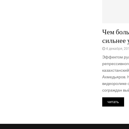
Чем бол
сильнее 
4 декабря, 20
Эффектом рул
репрессивног
казахстанский
Ахмедьяров. 
видеоролике 
сограждан вый
читать