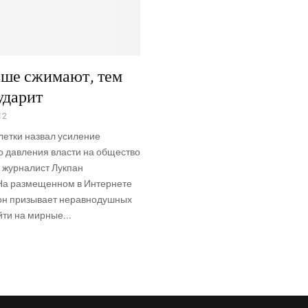
ьше сжимают, тем
ударит
12
етки назвал усиление
о давления власти на общество
 журналист Лукпан
На размещенном в Интернете
он призывает неравнодушных
ти на мирные...