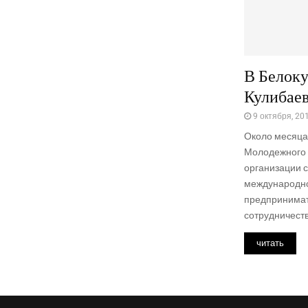
В Белоку
Кулибае
9 октября, 20
Около месяца 
Молодежного 
организации с
международн
предпринимат
сотрудничеств
читать