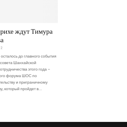
рихе ждут Тимура
ва
12
осталось до главного события
совета Шанхайской
отрудничества этого года –
ого форума ШОС по
ельству и приграничному
у, который пройдет в...