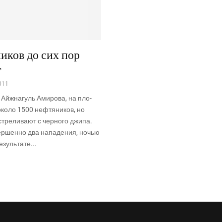
иков до сих пор
т
011
Айж­на­гуль Ами­ро­ва, на пло­
ко­ло 1500 неф­тя­ни­ков, но
тре­ли­ва­ют с чер­но­го джи­па.
р­шен­но два напа­де­ния, ночью
зуль­та­те...