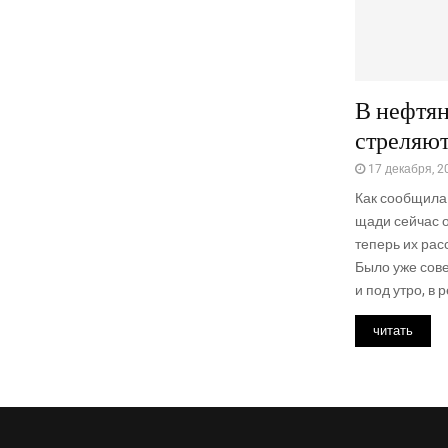
В нефтян
стреляю
17 декабря, 2
Как сооб­щи­ла 
ща­ди сей­час о
теперь их рас­с
Было уже сове
и под утро, в ре
читать