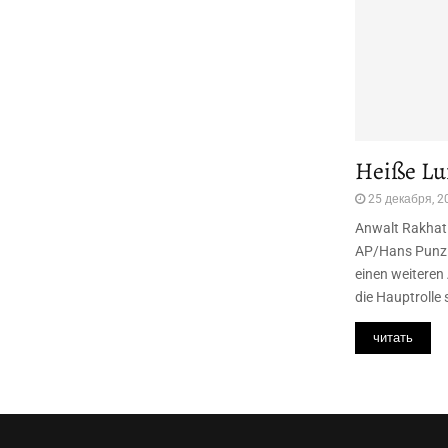
Heiße Lu
25 декабря, 2
Anwalt Rakhat 
AP/Hans Punz W
einen weiteren 
die Hauptrolle s
читать