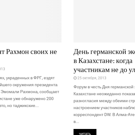
т Рахмон своих не
День германской э
в Казахстане: когда
участникам не до у
013
х, украденных в ФРГ, ездят
25 октября, 2013
айшего окружения президента
Форум в честь Дня германской 
 Эмомали Рахмона, сообщает
Казахстане неожиданно показ
кистане уже обнаружено 200
разногласия между обеими стр
то, но таджикские...
настроением участников набл
корреспондент DW. В Алма-Ате
в...
читать