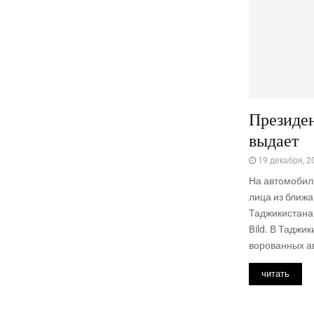
Президен
выдает
19 декабря, 2
На автомобиля
лица из ближ
Таджикистана
Bild. В Таджи
ворованных ав
читать