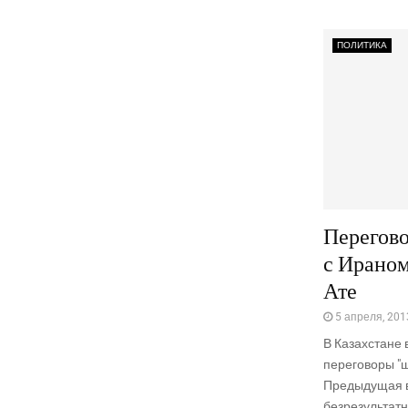
ПОЛИТИКА
Перегово
с Ираном
Ате
5 апреля, 201
В Казахстане 
переговоры "ш
Предыдущая в
безрезультатн