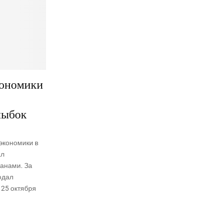
кономики
лыбок
экономики в
ал
анами. За
юдал
 25 октября