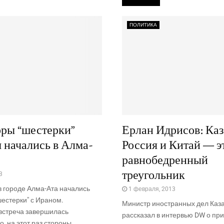
ПОЛИТИКА
ры “шестерки”
Ерлан Идрисов: Каз
 начались в Алма-
Россия и Китай — э
равнобедренный
треугольник
3
в городе Алма-Ата начались
1 февраля, 2013
естерки" с Ираном.
Министр иностранных дел Каз
стреча завершилась
рассказал в интервью DW о пр
о, на этот раз стороны