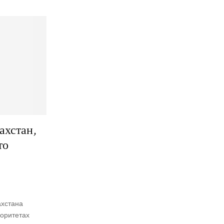
ахстан,
то
ахстана
иоритетах